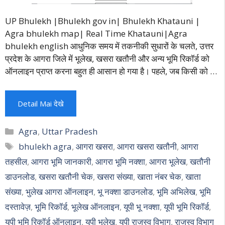
UP Bhulekh |Bhulekh gov in| Bhulekh Khatauni |
Agra bhulekh map| Real Time Khatauni|Agra
bhulekh english आधुनिक समय में तकनीकी सुधारों के चलते, उत्तर
प्रदेश के आगरा जिले में भूलेख, खसरा खतौनी और अन्य भूमि रिकॉर्ड को
ऑनलाइन प्राप्त करना बहुत ही आसान हो गया है। पहले, जब किसी को …
Detail Mai देखे
Categories
Agra
,
Uttar Pradesh
Tags
bhulekh agra
,
आगरा खसरा
,
आगरा खसरा खतौनी
,
आगरा
तहसील
,
आगरा भूमि जानकारी
,
आगरा भूमि नक्शा
,
आगरा भूलेख
,
खतौनी
डाउनलोड
,
खसरा खतौनी चेक
,
खसरा संख्या
,
खाता नंबर चेक
,
खाता
संख्या
,
भुलेख आगरा ऑनलाइन
,
भू नक्शा डाउनलोड
,
भूमि अभिलेख
,
भूमि
दस्तावेज़
,
भूमि रिकॉर्ड
,
भूलेख ऑनलाइन
,
यूपी भू नक्शा
,
यूपी भूमि रिकॉर्ड
,
यूपी भूमि रिकॉर्ड ऑनलाइन
,
यूपी भूलेख
,
यूपी राजस्व विभाग
,
राजस्व विभाग