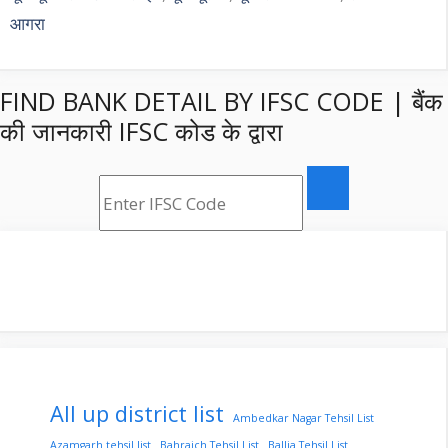
आगरा
FIND BANK DETAIL BY IFSC CODE | बैंक
की जानकारी IFSC कोड के द्वारा
All up district list
Ambedkar Nagar Tehsil List
Azamgarh tehsil list
Bahraich Tehsil List
Ballia Tehsil List