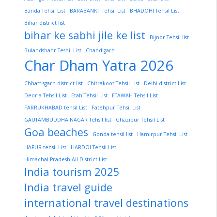
Banda Tehsil List
BARABANKI Tehsil List
BHADOHI Tehsil List
Bihar district list
bihar ke sabhi jile ke list
Bijnor Tehsil list
Bulandshahr Teshil List
Chandigarh
Char Dham Yatra 2026
Chhattisgarh district list
Chitrakoot Tehsil List
Delhi district List
Deoria Tehsil List
Etah Tehsil List
ETAWAH Tehsil List
FARRUKHABAD tehsil List
Fatehpur Tehsil List
GAUTAMBUDDHA NAGAR Tehsil list
Ghazipur Tehsil List
Goa beaches
Gonda tehsil list
Hamirpur Tehsil List
HAPUR tehsil List
HARDOI Tehsil List
Himachal Pradesh All District List
India tourism 2025
India travel guide
international travel destinations