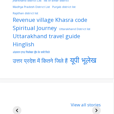
Jharkhand district List
list of Bihar district
Madhya Pradesh District List
Punjab district list
Rajsthan district list
Revenue village Khasra code
Spiritual Journey
Uttarakhand District list
Uttarakhand travel guide
Hinglish
अंडमान एण्ड निकोबार द्वीप के सभी जिले
यूपी भूलेख
उत्तर प्रदेश में कितने जिले हैं
nupur-sharma-
Import
bjp-india-
View all stories
inform
biography
about 