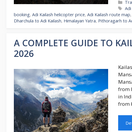
Cat
Tra
Ta
Adi
booking
,
Adi Kailash helicopter price
,
Adi Kailash route map
Dharchula to Adi Kailash
,
Himalayan Yatra
,
Pithoragarh to Ad
A COMPLETE GUIDE TO KA
2026
Kaila
Mansa
Mansa
from 
in In
from 
Det