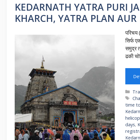
KEDARNATH YATRA PURI JAN
KHARCH, YATRA PLAN AUR
परिचय (
सिर्फ ए
समुद्र 
ढकी चो
Det
Cat
Tra
Ta
Cha
time to
Kedarn
helico
days
,
K
regist
Kedarn