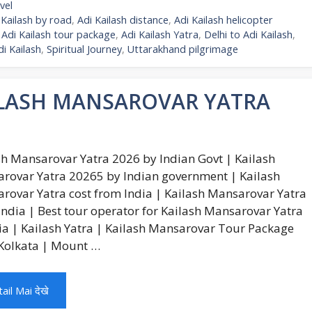
egories
vel
gs
 Kailash by road
,
Adi Kailash distance
,
Adi Kailash helicopter
,
Adi Kailash tour package
,
Adi Kailash Yatra
,
Delhi to Adi Kailash
,
i Kailash
,
Spiritual Journey
,
Uttarakhand pilgrimage
ILASH MANSAROVAR YATRA
sh Mansarovar Yatra 2026 by Indian Govt | Kailash
rovar Yatra 20265 by Indian government | Kailash
rovar Yatra cost from India | Kailash Mansarovar Yatra
India | Best tour operator for Kailash Mansarovar Yatra
dia | Kailash Yatra | Kailash Mansarovar Tour Package
Kolkata | Mount …
ail Mai देखे