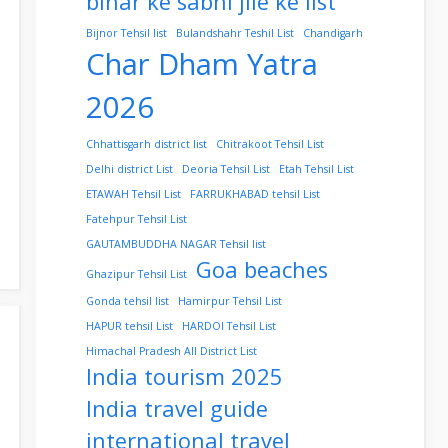
bihar ke sabhi jile ke list
Bijnor Tehsil list
Bulandshahr Teshil List
Chandigarh
Char Dham Yatra
2026
Chhattisgarh district list
Chitrakoot Tehsil List
Delhi district List
Deoria Tehsil List
Etah Tehsil List
ETAWAH Tehsil List
FARRUKHABAD tehsil List
Fatehpur Tehsil List
GAUTAMBUDDHA NAGAR Tehsil list
Goa beaches
Ghazipur Tehsil List
Gonda tehsil list
Hamirpur Tehsil List
HAPUR tehsil List
HARDOI Tehsil List
Himachal Pradesh All District List
India tourism 2025
India travel guide
international travel