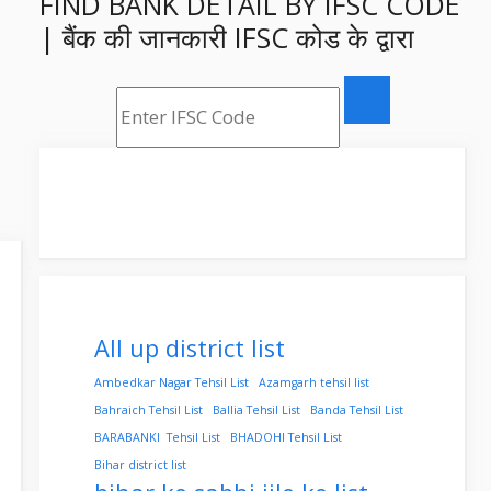
FIND BANK DETAIL BY IFSC CODE
| बैंक की जानकारी IFSC कोड के द्वारा
All up district list
Ambedkar Nagar Tehsil List
Azamgarh tehsil list
Bahraich Tehsil List
Ballia Tehsil List
Banda Tehsil List
BARABANKI Tehsil List
BHADOHI Tehsil List
Bihar district list