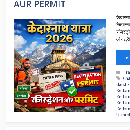
AUR PERMIT
केदारन
केदारना
रजिस्ट्
और ट्रै
Det
Cat
Tra
Ta
Cha
darsha
Kedarna
Kedarn
Kedarn
Kedarn
Uttara