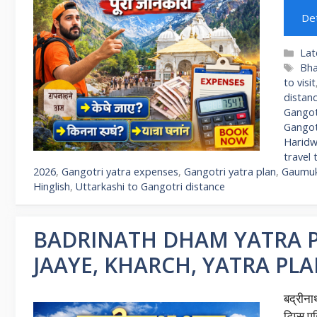
Det
Cat
Lat
Ta
Bha
to visit
distan
Gangotr
Gangot
Haridw
travel 
2026
,
Gangotri yatra expenses
,
Gangotri yatra plan
,
Gaumukh
Hinglish
,
Uttarkashi to Gangotri distance
BADRINATH DHAM YATRA PU
JAAYE, KHARCH, YATRA PLA
बद्रीना
टिप्स प