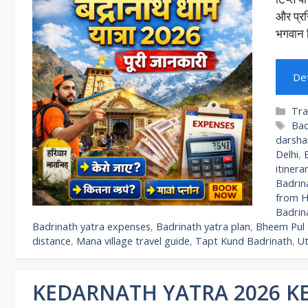
और प्रसि
भगवान व
Det
Cat
Tra
Ta
Bad
darsha
Delhi
,
itinera
Badrin
from H
Badrina
Badrinath yatra expenses
,
Badrinath yatra plan
,
Bheem Pul 
distance
,
Mana village travel guide
,
Tapt Kund Badrinath
,
Ut
KEDARNATH YATRA 2026 KE