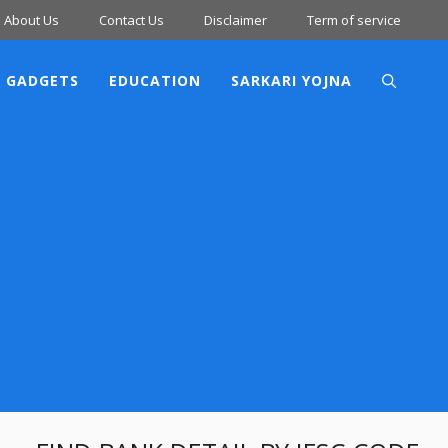
About Us
Contact Us
Disclaimer
Term of service
 GADGETS
EDUCATION
SARKARI YOJNA