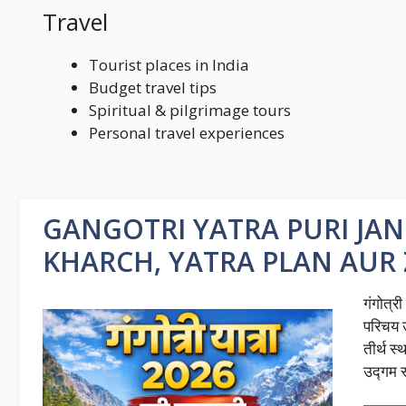
Travel
Tourist places in India
Budget travel tips
Spiritual & pilgrimage tours
Personal travel experiences
GANGOTRI YATRA PURI JANK
KHARCH, YATRA PLAN AUR 
गंगोत्र
परिचय उ
तीर्थ स्
उद्गम स