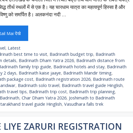
द्ध तीर्थ स्थलों में से एक है। यह चारधाम यात्रा का महत्वपूर्ण हिस्सा है और
िष्णु को समर्पित है। अलकनंदा नदी …
ail Mai देखे
egories
vel
,
Latest
gs
rinath best time to visit
,
Badrinath budget trip
,
Badrinath
n details
,
Badrinath Dham Yatra 2026
,
Badrinath distance from
Badrinath family trip guide
,
Badrinath hotels and stay
,
Badrinath
ry 2 days
,
Badrinath kaise jaaye
,
Badrinath Mandir timing
,
ath package cost
,
Badrinath registration 2026
,
Badrinath route
aridwar
,
Badrinath solo travel
,
Badrinath travel guide Hinglish
,
th travel tips
,
Badrinath trip cost
,
Badrinath trip planning
,
Badrinath
,
Char Dham Yatra 2026
,
Joshimath to Badrinath
tarakhand travel guide Hinglish
,
Vasudhara falls trek
 LIYE ZARURI REGISTRATION