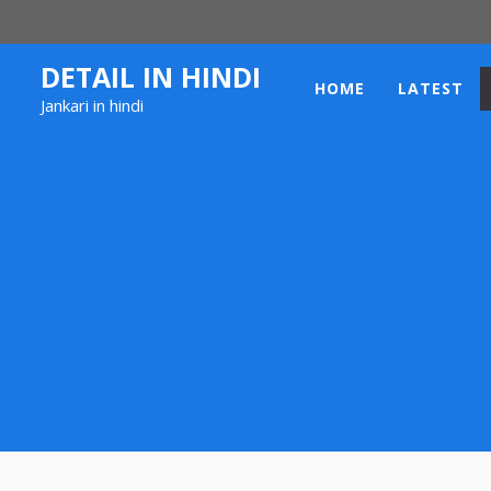
Skip
to
content
DETAIL IN HINDI
HOME
LATEST
Jankari in hindi