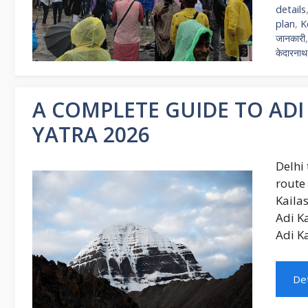
details
plan
,
K
जानकारी
केदारना
A COMPLETE GUIDE TO ADI
YATRA 2026
Delhi 
route 
Kaila
Adi K
Adi K
Det