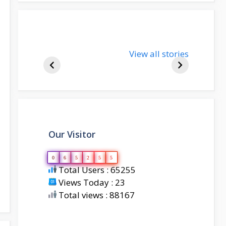
nupur-sharma-
View all stories
bjp-india-
biography
Our Visitor
0
6
5
2
5
5
Total Users : 65255
Views Today : 23
Total views : 88167