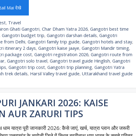
ail Mai देखे
egories
est
,
Travel
gs
iron Ghati Gangotri
,
Char Dham Yatra 2026
,
Gangotri best time
,
Gangotri budget trip
,
Gangotri darshan details
,
Gangotri
ce from Delhi
,
Gangotri family trip guide
,
Gangotri hotels and stay
,
i itinerary 2 days
,
Gangotri kaise jaaye
,
Gangotri Mandir timing
,
ri package cost
,
Gangotri registration 2026
,
Gangotri route from
ar
,
Gangotri solo travel
,
Gangotri travel guide Hinglish
,
Gangotri
tips
,
Gangotri trip cost
,
Gangotri trip planning
,
Gangotri Yatra
 trek details
,
Harsil Valley travel guide
,
Uttarakhand travel guide
RI JANKARI 2026: KAISE
N AUR ZARURI TIPS
थ धाम यात्रा पूरी जानकारी 2026: कैसे जाएं, खर्च, यात्रा प्लान और जरूरी
रिचय उत्तराखंड के चमोली जिले में स्थित बद्रीनाथ धाम भारत के सबसे पवित्र