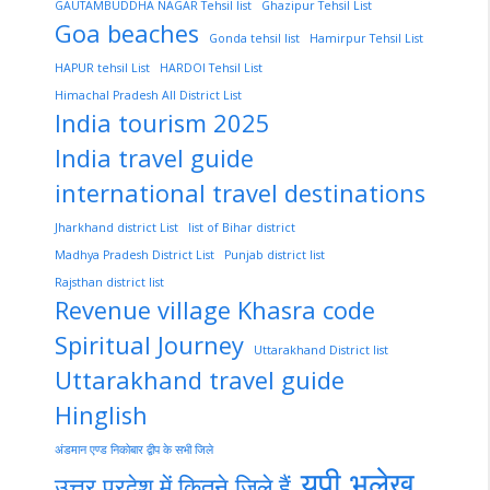
GAUTAMBUDDHA NAGAR Tehsil list
Ghazipur Tehsil List
Goa beaches
Gonda tehsil list
Hamirpur Tehsil List
HAPUR tehsil List
HARDOI Tehsil List
Himachal Pradesh All District List
India tourism 2025
India travel guide
international travel destinations
Jharkhand district List
list of Bihar district
Madhya Pradesh District List
Punjab district list
Rajsthan district list
Revenue village Khasra code
Spiritual Journey
Uttarakhand District list
Uttarakhand travel guide
Hinglish
अंडमान एण्ड निकोबार द्वीप के सभी जिले
यूपी भूलेख
उत्तर प्रदेश में कितने जिले हैं