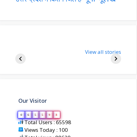
nupur-sharma-
Import
bjp-india-
View all stories
inform
biography
about 
Our Visitor
0
6
5
5
9
8
Total Users : 65598
Views Today : 100