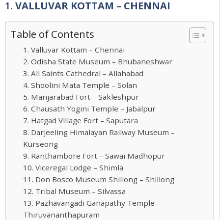
1.
VALLUVAR KOTTAM – CHENNAI
Table of Contents
1. Valluvar Kottam – Chennai
2. Odisha State Museum – Bhubaneshwar
3. All Saints Cathedral – Allahabad
4. Shoolini Mata Temple – Solan
5. Manjarabad Fort – Sakleshpur
6. Chausath Yogini Temple – Jabalpur
7. Hatgad Village Fort – Saputara
8. Darjeeling Himalayan Railway Museum –
Kurseong
9. Ranthambore Fort – Sawai Madhopur
10. Viceregal Lodge – Shimla
11. Don Bosco Museum Shillong – Shillong
12. Tribal Museum – Silvassa
13. Pazhavangadi Ganapathy Temple –
Thiruvananthapuram