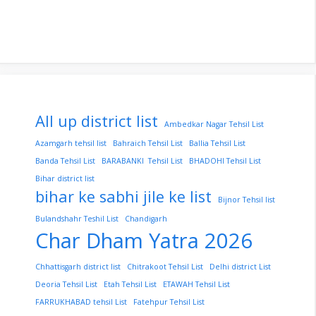
All up district list
Ambedkar Nagar Tehsil List
Azamgarh tehsil list
Bahraich Tehsil List
Ballia Tehsil List
Banda Tehsil List
BARABANKI Tehsil List
BHADOHI Tehsil List
Bihar district list
bihar ke sabhi jile ke list
Bijnor Tehsil list
Bulandshahr Teshil List
Chandigarh
Char Dham Yatra 2026
Chhattisgarh district list
Chitrakoot Tehsil List
Delhi district List
Deoria Tehsil List
Etah Tehsil List
ETAWAH Tehsil List
FARRUKHABAD tehsil List
Fatehpur Tehsil List