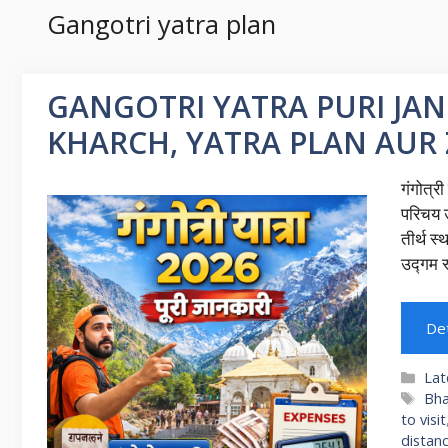
Gangotri yatra plan
GANGOTRI YATRA PURI JANK
KHARCH, YATRA PLAN AUR 
गंगोत्र
परिचय उ
तीर्थ स्
उद्गम स
Det
Cat
Lat
Ta
Bha
to visit
distan