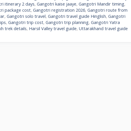
i itinerary 2 days
,
Gangotri kaise jaaye
,
Gangotri Mandir timing
,
ri package cost
,
Gangotri registration 2026
,
Gangotri route from
ar
,
Gangotri solo travel
,
Gangotri travel guide Hinglish
,
Gangotri
tips
,
Gangotri trip cost
,
Gangotri trip planning
,
Gangotri Yatra
 trek details
,
Harsil Valley travel guide
,
Uttarakhand travel guide