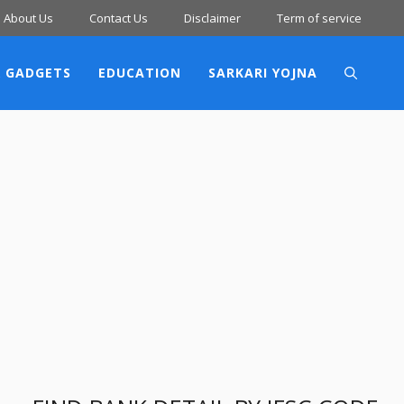
About Us
Contact Us
Disclaimer
Term of service
 GADGETS
EDUCATION
SARKARI YOJNA