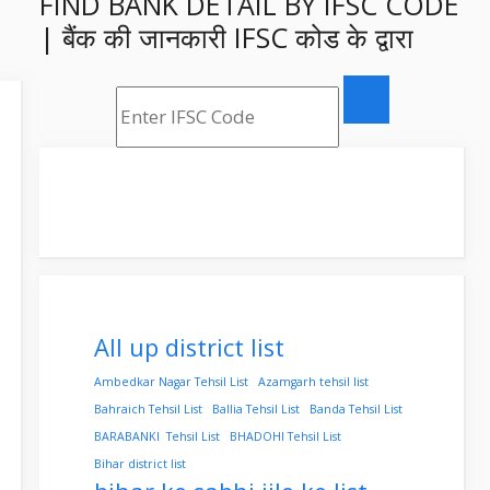
FIND BANK DETAIL BY IFSC CODE
| बैंक की जानकारी IFSC कोड के द्वारा
All up district list
Ambedkar Nagar Tehsil List
Azamgarh tehsil list
Bahraich Tehsil List
Ballia Tehsil List
Banda Tehsil List
BARABANKI Tehsil List
BHADOHI Tehsil List
Bihar district list