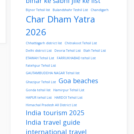
bihar ke sabhi jile ke list
Bijnor Tehsil list
Bulandshahr Teshil List
Chandigarh
Char Dham Yatra
2026
Chhattisgarh district list
Chitrakoot Tehsil List
Delhi district List
Deoria Tehsil List
Etah Tehsil List
ETAWAH Tehsil List
FARRUKHABAD tehsil List
Fatehpur Tehsil List
GAUTAMBUDDHA NAGAR Tehsil list
Goa beaches
Ghazipur Tehsil List
Gonda tehsil list
Hamirpur Tehsil List
HAPUR tehsil List
HARDOI Tehsil List
Himachal Pradesh All District List
India tourism 2025
India travel guide
international travel