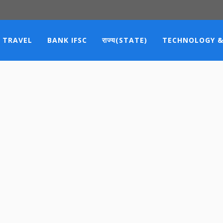
TRAVEL
BANK IFSC
राज्य(STATE)
TECHNOLOGY &