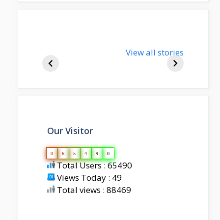
nupur-sharma-
View all stories
bjp-india-
biography
Our Visitor
0
6
5
4
9
0
Total Users : 65490
Views Today : 49
Total views : 88469