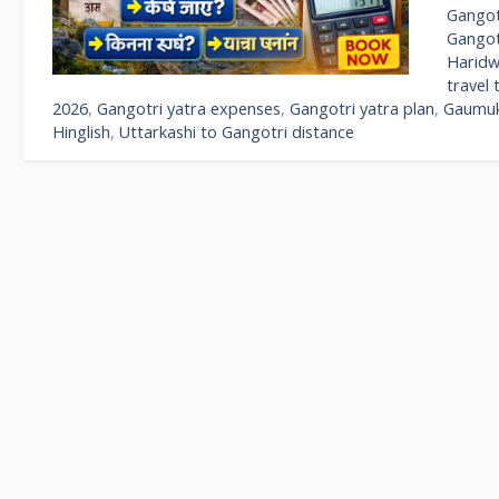
Gangotr
Gangot
Haridw
travel 
2026
,
Gangotri yatra expenses
,
Gangotri yatra plan
,
Gaumukh
Hinglish
,
Uttarkashi to Gangotri distance