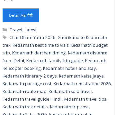
Detail Mai देखे
Categories
Travel
,
Latest
Tags
Char Dham Yatra 2026
,
Gaurikund to Kedarnath
trek
,
Kedarnath best time to visit
,
Kedarnath budget
trip
,
Kedarnath darshan timing
,
Kedarnath distance
from Delhi
,
Kedarnath family trip guide
,
Kedarnath
helicopter booking
,
Kedarnath hotels and stay
,
Kedarnath itinerary 2 days
,
Kedarnath kaise jaaye
,
Kedarnath package cost
,
Kedarnath registration 2026
,
Kedarnath route map
,
Kedarnath solo travel
,
Kedarnath travel guide Hindi
,
Kedarnath travel tips
,
Kedarnath trek details
,
Kedarnath trip cost
,
Kedarnath Yatra 2026
,
Kedarnath yatra plan
,