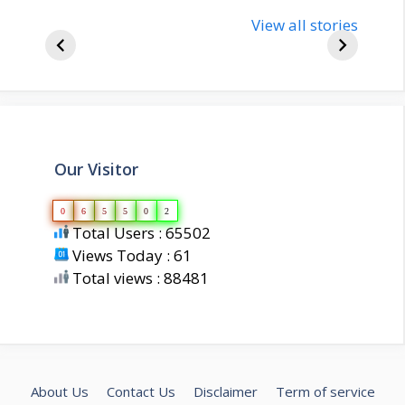
nupur-sharma-
Import
bjp-india-
View all stories
inform
biography
about 
Our Visitor
0
6
5
5
0
2
Total Users : 65502
Views Today : 61
Total views : 88481
About Us
Contact Us
Disclaimer
Term of service