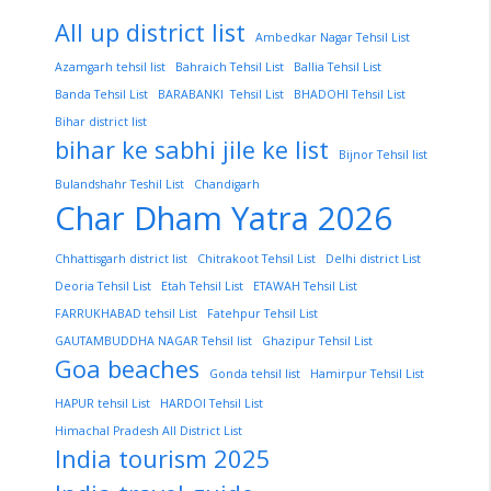
All up district list
Ambedkar Nagar Tehsil List
Azamgarh tehsil list
Bahraich Tehsil List
Ballia Tehsil List
Banda Tehsil List
BARABANKI Tehsil List
BHADOHI Tehsil List
Bihar district list
bihar ke sabhi jile ke list
Bijnor Tehsil list
Bulandshahr Teshil List
Chandigarh
Char Dham Yatra 2026
Chhattisgarh district list
Chitrakoot Tehsil List
Delhi district List
Deoria Tehsil List
Etah Tehsil List
ETAWAH Tehsil List
FARRUKHABAD tehsil List
Fatehpur Tehsil List
GAUTAMBUDDHA NAGAR Tehsil list
Ghazipur Tehsil List
Goa beaches
Gonda tehsil list
Hamirpur Tehsil List
HAPUR tehsil List
HARDOI Tehsil List
Himachal Pradesh All District List
India tourism 2025