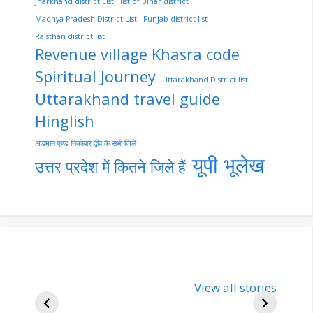
Jharkhand district List
list of Bihar district
Madhya Pradesh District List
Punjab district list
Rajsthan district list
Revenue village Khasra code
Spiritual Journey
Uttarakhand District list
Uttarakhand travel guide
Hinglish
अंडमान एण्ड निकोबार द्वीप के सभी जिले
यूपी भूलेख
उत्तर प्रदेश में कितने जिले हैं
nupur-sharma-
Import
bjp-india-
View all stories
inform
biography
about 