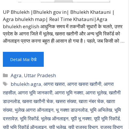
UP Bhulekh |Bhulekh gov in| Bhulekh Khatauni |
Agra bhulekh map| Real Time Khatauni|Agra
bhulekh english आधुनिक समय में तकनीकी सुधारों के चलते, उत्तर
प्रदेश के आगरा जिले में भूलेख, खसरा खतौनी और अन्य भूमि रिकॉर्ड को
ऑनलाइन प्राप्त करना बहुत ही आसान हो गया है। पहले, जब किसी को …
Detail Mai देखे
Categories
Agra
,
Uttar Pradesh
Tags
bhulekh agra
,
आगरा खसरा
,
आगरा खसरा खतौनी
,
आगरा
तहसील
,
आगरा भूमि जानकारी
,
आगरा भूमि नक्शा
,
आगरा भूलेख
,
खतौनी
डाउनलोड
,
खसरा खतौनी चेक
,
खसरा संख्या
,
खाता नंबर चेक
,
खाता
संख्या
,
भुलेख आगरा ऑनलाइन
,
भू नक्शा डाउनलोड
,
भूमि अभिलेख
,
भूमि
दस्तावेज़
,
भूमि रिकॉर्ड
,
भूलेख ऑनलाइन
,
यूपी भू नक्शा
,
यूपी भूमि रिकॉर्ड
,
यूपी भूमि रिकॉर्ड ऑनलाइन
,
यूपी भूलेख
,
यूपी राजस्व विभाग
,
राजस्व विभाग