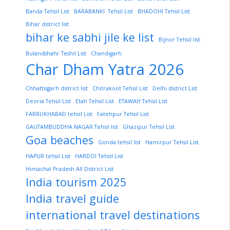
Banda Tehsil List
BARABANKI Tehsil List
BHADOHI Tehsil List
Bihar district list
bihar ke sabhi jile ke list
Bijnor Tehsil list
Bulandshahr Teshil List
Chandigarh
Char Dham Yatra 2026
Chhattisgarh district list
Chitrakoot Tehsil List
Delhi district List
Deoria Tehsil List
Etah Tehsil List
ETAWAH Tehsil List
FARRUKHABAD tehsil List
Fatehpur Tehsil List
GAUTAMBUDDHA NAGAR Tehsil list
Ghazipur Tehsil List
Goa beaches
Gonda tehsil list
Hamirpur Tehsil List
HAPUR tehsil List
HARDOI Tehsil List
Himachal Pradesh All District List
India tourism 2025
India travel guide
international travel destinations