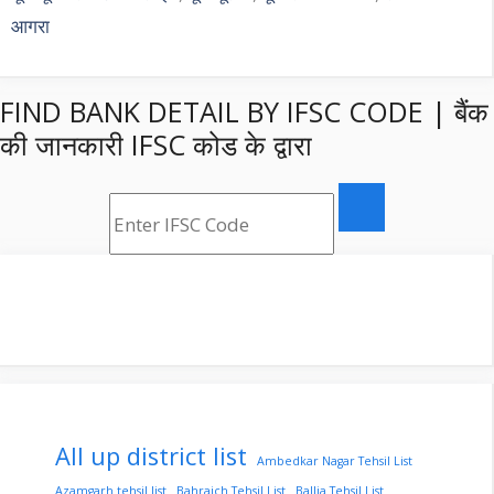
आगरा
FIND BANK DETAIL BY IFSC CODE | बैंक
की जानकारी IFSC कोड के द्वारा
All up district list
Ambedkar Nagar Tehsil List
Azamgarh tehsil list
Bahraich Tehsil List
Ballia Tehsil List