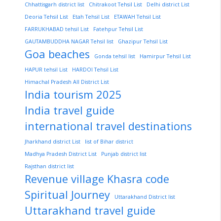
Chhattisgarh district list
Chitrakoot Tehsil List
Delhi district List
Deoria Tehsil List
Etah Tehsil List
ETAWAH Tehsil List
FARRUKHABAD tehsil List
Fatehpur Tehsil List
GAUTAMBUDDHA NAGAR Tehsil list
Ghazipur Tehsil List
Goa beaches
Gonda tehsil list
Hamirpur Tehsil List
HAPUR tehsil List
HARDOI Tehsil List
Himachal Pradesh All District List
India tourism 2025
India travel guide
international travel destinations
Jharkhand district List
list of Bihar district
Madhya Pradesh District List
Punjab district list
Rajsthan district list
Revenue village Khasra code
Spiritual Journey
Uttarakhand District list
Uttarakhand travel guide