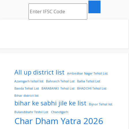
All up district list
Ambedkar Nagar Tehsil List
Azamgarh tehsil list
Bahraich Tehsil List
Ballia Tehsil List
Banda Tehsil List
BARABANKI Tehsil List
BHADOHI Tehsil List
Bihar district list
bihar ke sabhi jile ke list
Bijnor Tehsil list
Bulandshahr Teshil List
Chandigarh
Char Dham Yatra 2026