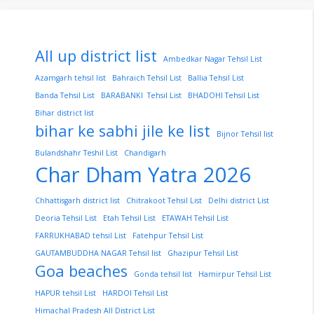
All up district list
Ambedkar Nagar Tehsil List
Azamgarh tehsil list
Bahraich Tehsil List
Ballia Tehsil List
Banda Tehsil List
BARABANKI Tehsil List
BHADOHI Tehsil List
Bihar district list
bihar ke sabhi jile ke list
Bijnor Tehsil list
Bulandshahr Teshil List
Chandigarh
Char Dham Yatra 2026
Chhattisgarh district list
Chitrakoot Tehsil List
Delhi district List
Deoria Tehsil List
Etah Tehsil List
ETAWAH Tehsil List
FARRUKHABAD tehsil List
Fatehpur Tehsil List
GAUTAMBUDDHA NAGAR Tehsil list
Ghazipur Tehsil List
Goa beaches
Gonda tehsil list
Hamirpur Tehsil List
HAPUR tehsil List
HARDOI Tehsil List
Himachal Pradesh All District List