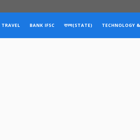
TRAVEL
BANK IFSC
राज्य(STATE)
TECHNOLOGY &