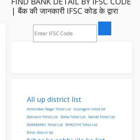
FIND BANK DETAIL BY IFSC CODE
| बैंक की जानकारी IFSC कोड के द्वारा
All up district list
Ambedkar Nagar Tehsil List
Azamgarh tehsil list
Bahraich Tehsil List
Ballia Tehsil List
Banda Tehsil List
BARABANKI Tehsil List
BHADOHI Tehsil List
Bihar district list