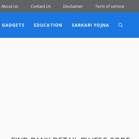
About Us
Contact Us
Disclaimer
Term of service
 GADGETS
EDUCATION
SARKARI YOJNA