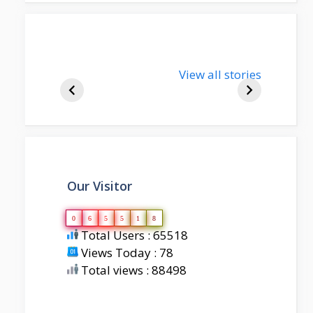
nupur-sharma-
View all stories
bjp-india-
biography
Our Visitor
0
6
5
5
1
8
Total Users : 65518
Views Today : 78
Total views : 88498