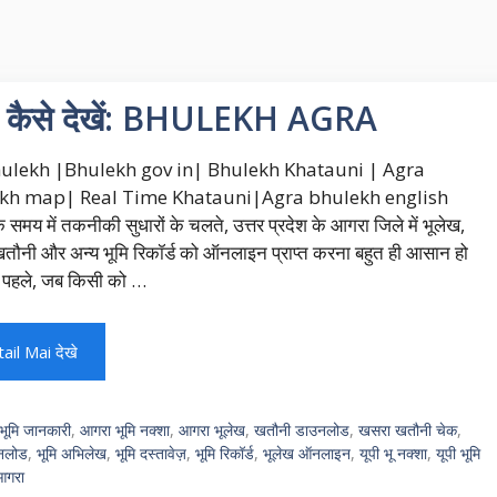
 कैसे देखें: BHULEKH AGRA
ulekh |Bhulekh gov in| Bhulekh Khatauni | Agra
kh map| Real Time Khatauni|Agra bhulekh english
समय में तकनीकी सुधारों के चलते, उत्तर प्रदेश के आगरा जिले में भूलेख,
ौनी और अन्य भूमि रिकॉर्ड को ऑनलाइन प्राप्त करना बहुत ही आसान हो
। पहले, जब किसी को …
ail Mai देखे
भूमि जानकारी
,
आगरा भूमि नक्शा
,
आगरा भूलेख
,
खतौनी डाउनलोड
,
खसरा खतौनी चेक
,
उनलोड
,
भूमि अभिलेख
,
भूमि दस्तावेज़
,
भूमि रिकॉर्ड
,
भूलेख ऑनलाइन
,
यूपी भू नक्शा
,
यूपी भूमि
आगरा