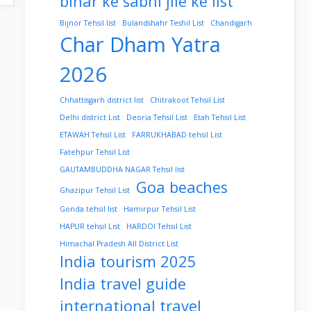
bihar ke sabhi jile ke list
Bijnor Tehsil list
Bulandshahr Teshil List
Chandigarh
Char Dham Yatra
2026
Chhattisgarh district list
Chitrakoot Tehsil List
Delhi district List
Deoria Tehsil List
Etah Tehsil List
ETAWAH Tehsil List
FARRUKHABAD tehsil List
Fatehpur Tehsil List
GAUTAMBUDDHA NAGAR Tehsil list
Goa beaches
Ghazipur Tehsil List
Gonda tehsil list
Hamirpur Tehsil List
HAPUR tehsil List
HARDOI Tehsil List
Himachal Pradesh All District List
India tourism 2025
India travel guide
international travel