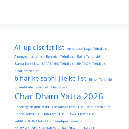
All up district list
Ambedkar Nagar Tehsil List
Azamgarh tehsil list
Bahraich Tehsil List
Ballia Tehsil List
Banda Tehsil List
BARABANKI Tehsil List
BHADOHI Tehsil List
Bihar district list
bihar ke sabhi jile ke list
Bijnor Tehsil list
Bulandshahr Teshil List
Chandigarh
Char Dham Yatra 2026
Chhattisgarh district list
Chitrakoot Tehsil List
Delhi district List
Deoria Tehsil List
Etah Tehsil List
ETAWAH Tehsil List
FARRUKHABAD tehsil List
Fatehpur Tehsil List
GAUTAMBUDDHA NAGAR Tehsil list
Ghazipur Tehsil List