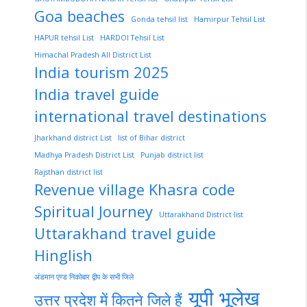
Goa beaches
Gonda tehsil list
Hamirpur Tehsil List
HAPUR tehsil List
HARDOI Tehsil List
Himachal Pradesh All District List
India tourism 2025
India travel guide
international travel destinations
Jharkhand district List
list of Bihar district
Madhya Pradesh District List
Punjab district list
Rajsthan district list
Revenue village Khasra code
Spiritual Journey
Uttarakhand District list
Uttarakhand travel guide
Hinglish
अंडमान एण्ड निकोबार द्वीप के सभी जिले
यूपी भूलेख
उत्तर प्रदेश में कितने जिले हैं