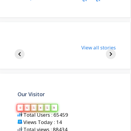
nupur-sharma-
Import
bjp-india-
View all stories
inform
biography
about 
Our Visitor
0
6
5
4
5
9
Total Users : 65459
Views Today : 14
Total views : 88434