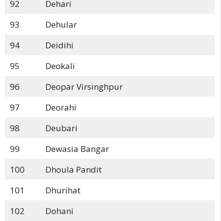
92
Dehari
93
Dehular
94
Deidihi
95
Deokali
96
Deopar Virsinghpur
97
Deorahi
98
Deubari
99
Dewasia Bangar
100
Dhoula Pandit
101
Dhurihat
102
Dohani