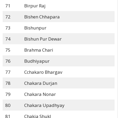
71
Birpur Raj
72
Bishen Chhapara
73
Bishunpur
74
Bishun Pur Dewar
75
Brahma Chari
76
Budhiyapur
77
Cchakaro Bhargav
78
Chakara Durjan
79
Chakara Nonar
80
Chakara Upadhyay
81
Chakia Shukl