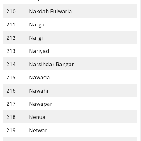
210
Nakdah Fulwaria
211
Narga
212
Nargi
213
Nariyad
214
Narsihdar Bangar
215
Nawada
216
Nawahi
217
Nawapar
218
Nenua
219
Netwar