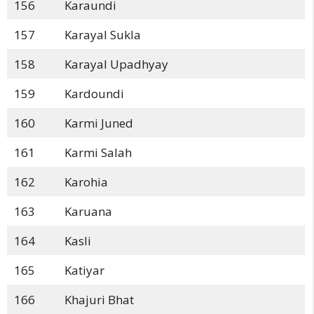
156
Karaundi
157
Karayal Sukla
158
Karayal Upadhyay
159
Kardoundi
160
Karmi Juned
161
Karmi Salah
162
Karohia
163
Karuana
164
Kasli
165
Katiyar
166
Khajuri Bhat