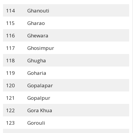
114
Ghanouti
115
Gharao
116
Ghewara
117
Ghosimpur
118
Ghugha
119
Goharia
120
Gopalapar
121
Gopalpur
122
Gora Khua
123
Gorouli