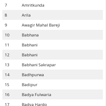
7
Amritkunda
8
Arila
9
Awagir Mahal Bareji
10
Babhana
11
Babhani
12
Babhani
13
Babhani Sakrapar
14
Badhpurwa
15
Badipur
16
Badya Fulwaria
17
Badya Hardo