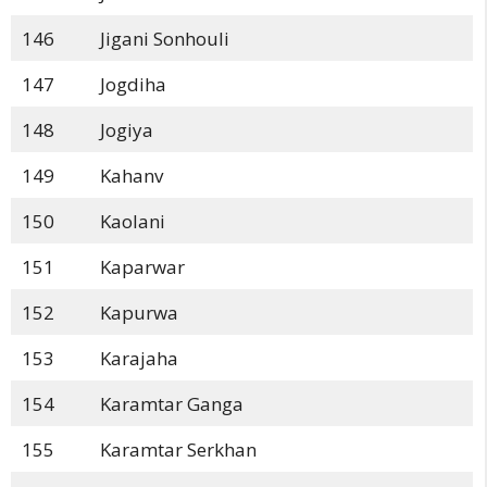
146
Jigani Sonhouli
147
Jogdiha
148
Jogiya
149
Kahanv
150
Kaolani
151
Kaparwar
152
Kapurwa
153
Karajaha
154
Karamtar Ganga
155
Karamtar Serkhan