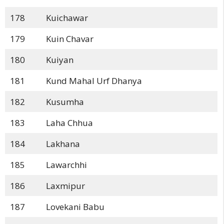
178
Kuichawar
179
Kuin Chavar
180
Kuiyan
181
Kund Mahal Urf Dhanya
182
Kusumha
183
Laha Chhua
184
Lakhana
185
Lawarchhi
186
Laxmipur
187
Lovekani Babu