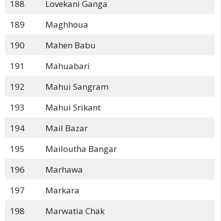
188
Lovekani Ganga
189
Maghhoua
190
Mahen Babu
191
Mahuabari
192
Mahui Sangram
193
Mahui Srikant
194
Mail Bazar
195
Mailoutha Bangar
196
Marhawa
197
Markara
198
Marwatia Chak