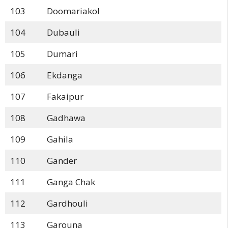
103
Doomariakol
104
Dubauli
105
Dumari
106
Ekdanga
107
Fakaipur
108
Gadhawa
109
Gahila
110
Gander
111
Ganga Chak
112
Gardhouli
113
Garouna