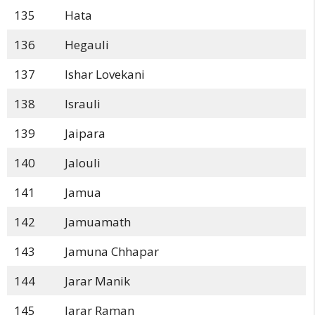
135
Hata
136
Hegauli
137
Ishar Lovekani
138
Israuli
139
Jaipara
140
Jalouli
141
Jamua
142
Jamuamath
143
Jamuna Chhapar
144
Jarar Manik
145
Jarar Raman