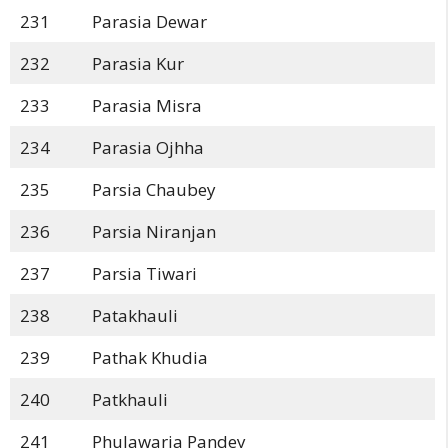
231
Parasia Dewar
232
Parasia Kur
233
Parasia Misra
234
Parasia Ojhha
235
Parsia Chaubey
236
Parsia Niranjan
237
Parsia Tiwari
238
Patakhauli
239
Pathak Khudia
240
Patkhauli
241
Phulawaria Pandey