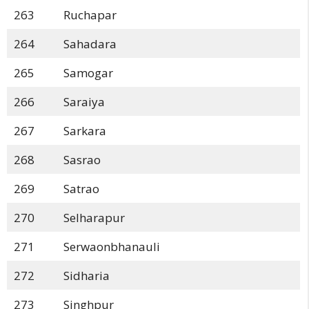
263
Ruchapar
264
Sahadara
265
Samogar
266
Saraiya
267
Sarkara
268
Sasrao
269
Satrao
270
Selharapur
271
Serwaonbhanauli
272
Sidharia
273
Singhpur