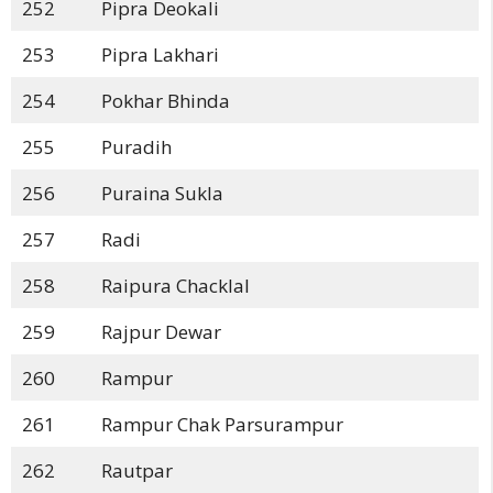
252
Pipra Deokali
253
Pipra Lakhari
254
Pokhar Bhinda
255
Puradih
256
Puraina Sukla
257
Radi
258
Raipura Chacklal
259
Rajpur Dewar
260
Rampur
261
Rampur Chak Parsurampur
262
Rautpar