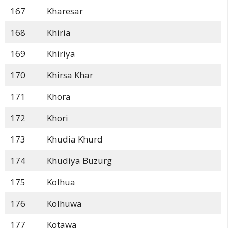
167
Kharesar
168
Khiria
169
Khiriya
170
Khirsa Khar
171
Khora
172
Khori
173
Khudia Khurd
174
Khudiya Buzurg
175
Kolhua
176
Kolhuwa
177
Kotawa