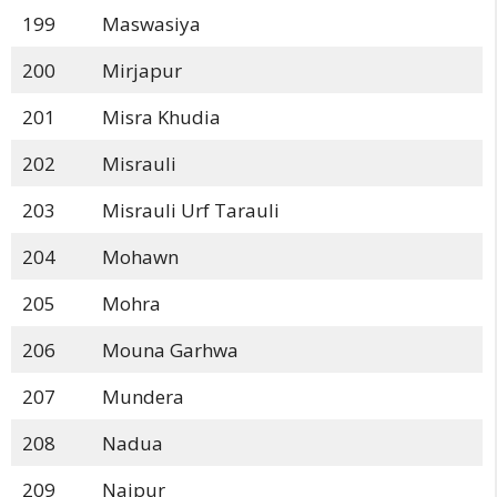
199
Maswasiya
200
Mirjapur
201
Misra Khudia
202
Misrauli
203
Misrauli Urf Tarauli
204
Mohawn
205
Mohra
206
Mouna Garhwa
207
Mundera
208
Nadua
209
Naipur