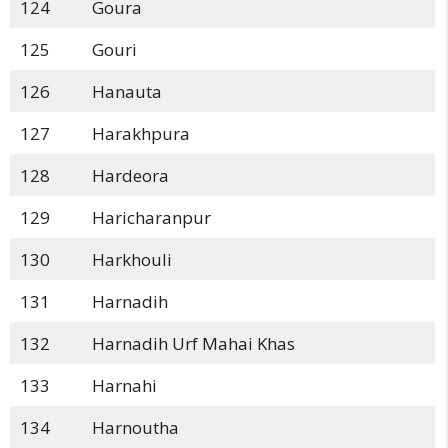
124
Goura
125
Gouri
126
Hanauta
127
Harakhpura
128
Hardeora
129
Haricharanpur
130
Harkhouli
131
Harnadih
132
Harnadih Urf Mahai Khas
133
Harnahi
134
Harnoutha