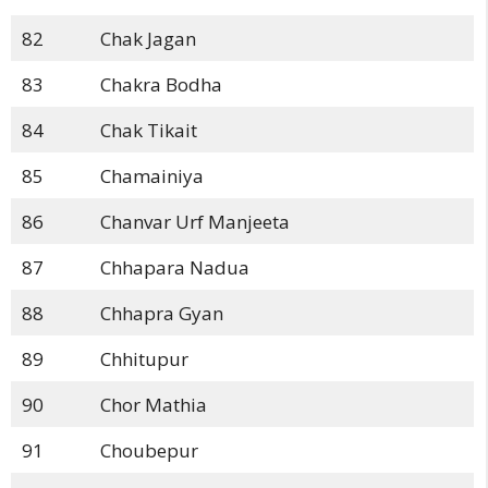
82
Chak Jagan
83
Chakra Bodha
84
Chak Tikait
85
Chamainiya
86
Chanvar Urf Manjeeta
87
Chhapara Nadua
88
Chhapra Gyan
89
Chhitupur
90
Chor Mathia
91
Choubepur