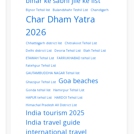
bihar ke sabhi jile ke list
Bijnor Tehsil list
Bulandshahr Teshil List
Chandigarh
Char Dham Yatra
2026
Chhattisgarh district list
Chitrakoot Tehsil List
Delhi district List
Deoria Tehsil List
Etah Tehsil List
ETAWAH Tehsil List
FARRUKHABAD tehsil List
Fatehpur Tehsil List
GAUTAMBUDDHA NAGAR Tehsil list
Goa beaches
Ghazipur Tehsil List
Gonda tehsil list
Hamirpur Tehsil List
HAPUR tehsil List
HARDOI Tehsil List
Himachal Pradesh All District List
India tourism 2025
India travel guide
international travel