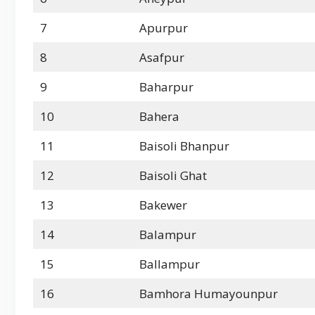
7
Apurpur
8
Asafpur
9
Baharpur
10
Bahera
11
Baisoli Bhanpur
12
Baisoli Ghat
13
Bakewer
14
Balampur
15
Ballampur
16
Bamhora Humayounpur