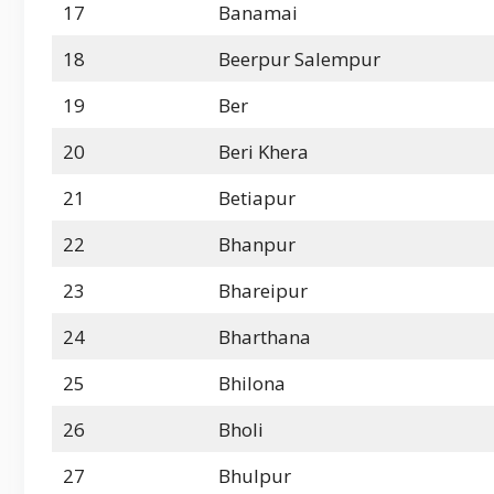
17
Banamai
18
Beerpur Salempur
19
Ber
20
Beri Khera
21
Betiapur
22
Bhanpur
23
Bhareipur
24
Bharthana
25
Bhilona
26
Bholi
27
Bhulpur