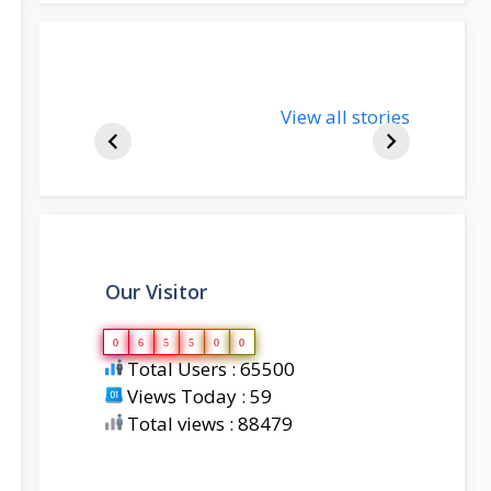
nupur-sharma-
View all stories
bjp-india-
biography
Our Visitor
0
6
5
5
0
0
Total Users : 65500
Views Today : 59
Total views : 88479