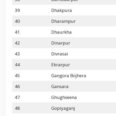
39
Dhakpura
40
Dharampur
41
Dhaurkha
42
Dinarpur
43
Divrasai
44
Ekrarpur
45
Gangora Bojhera
46
Gansara
47
Ghughseena
48
Gopiyaganj