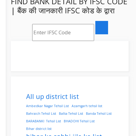
FIND BANK DETAIL BY IFSC CODE
| बैंक की जानकारी IFSC कोड के द्वारा
All up district list
Ambedkar Nagar Tehsil List
Azamgarh tehsil list
Bahraich Tehsil List
Ballia Tehsil List
Banda Tehsil List
BARABANKI Tehsil List
BHADOHI Tehsil List
Bihar district list