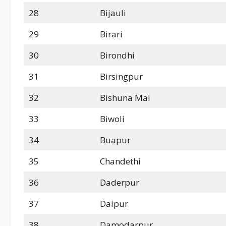
28
Bijauli
29
Birari
30
Birondhi
31
Birsingpur
32
Bishuna Mai
33
Biwoli
34
Buapur
35
Chandethi
36
Daderpur
37
Daipur
38
Damodarpur