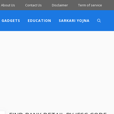
About Us
Contact Us
Disclaimer
Term of service
 GADGETS
EDUCATION
SARKARI YOJNA