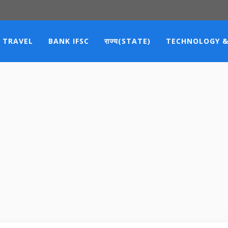
TRAVEL
BANK IFSC
राज्य(STATE)
TECHNOLOGY &