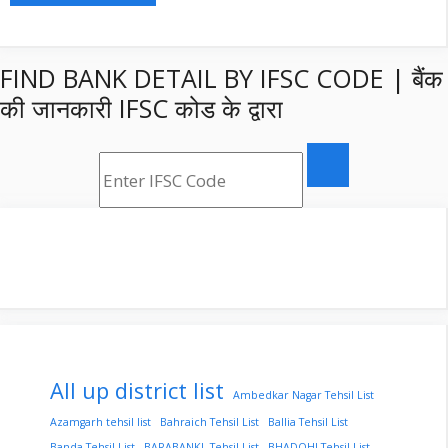
FIND BANK DETAIL BY IFSC CODE | बैंक
की जानकारी IFSC कोड के द्वारा
All up district list
Ambedkar Nagar Tehsil List
Azamgarh tehsil list
Bahraich Tehsil List
Ballia Tehsil List
Banda Tehsil List
BARABANKI Tehsil List
BHADOHI Tehsil List