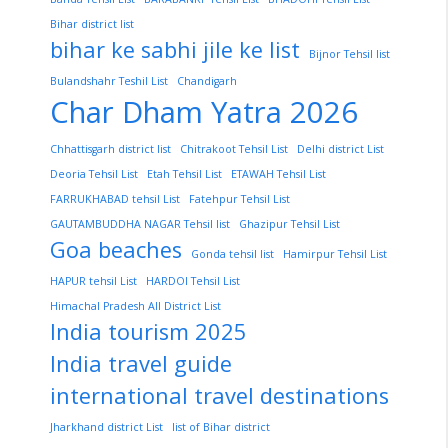
Bihar district list
bihar ke sabhi jile ke list
Bijnor Tehsil list
Bulandshahr Teshil List
Chandigarh
Char Dham Yatra 2026
Chhattisgarh district list
Chitrakoot Tehsil List
Delhi district List
Deoria Tehsil List
Etah Tehsil List
ETAWAH Tehsil List
FARRUKHABAD tehsil List
Fatehpur Tehsil List
GAUTAMBUDDHA NAGAR Tehsil list
Ghazipur Tehsil List
Goa beaches
Gonda tehsil list
Hamirpur Tehsil List
HAPUR tehsil List
HARDOI Tehsil List
Himachal Pradesh All District List
India tourism 2025
India travel guide
international travel destinations
Jharkhand district List
list of Bihar district