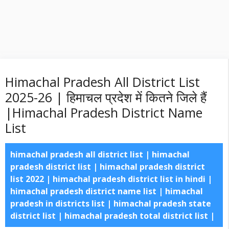
Himachal Pradesh All District List
2025-26 | हिमाचल प्रदेश में कितने जिले हैं
|Himachal Pradesh District Name
List
himachal pradesh all district list | himachal
pradesh district list | himachal pradesh district
list 2022 | himachal pradesh district list in hindi |
himachal pradesh district name list | himachal
pradesh in districts list | himachal pradesh state
district list | himachal pradesh total district list |