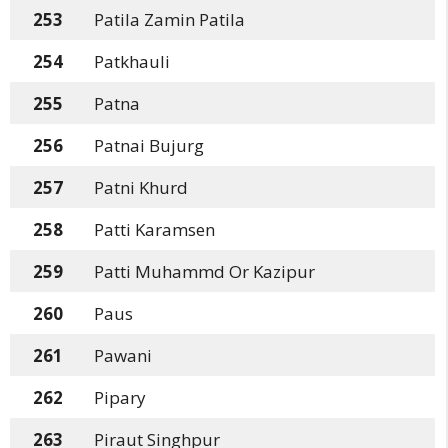
253
Patila Zamin Patila
254
Patkhauli
255
Patna
256
Patnai Bujurg
257
Patni Khurd
258
Patti Karamsen
259
Patti Muhammd Or Kazipur
260
Paus
261
Pawani
262
Pipary
263
Piraut Singhpur