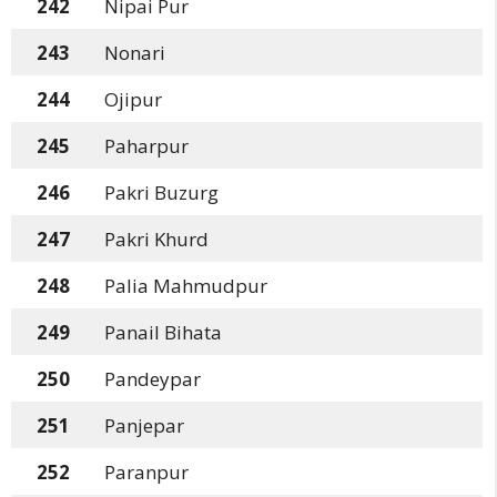
242
Nipai Pur
243
Nonari
244
Ojipur
245
Paharpur
246
Pakri Buzurg
247
Pakri Khurd
248
Palia Mahmudpur
249
Panail Bihata
250
Pandeypar
251
Panjepar
252
Paranpur