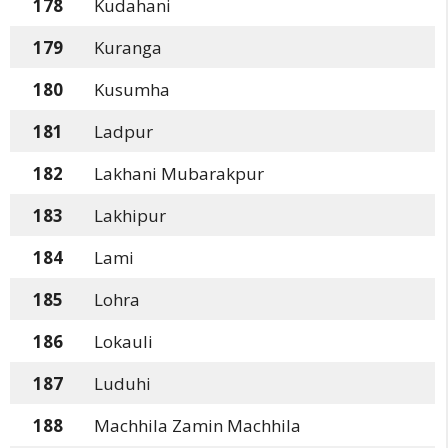
178
Kudahani
179
Kuranga
180
Kusumha
181
Ladpur
182
Lakhani Mubarakpur
183
Lakhipur
184
Lami
185
Lohra
186
Lokauli
187
Luduhi
188
Machhila Zamin Machhila