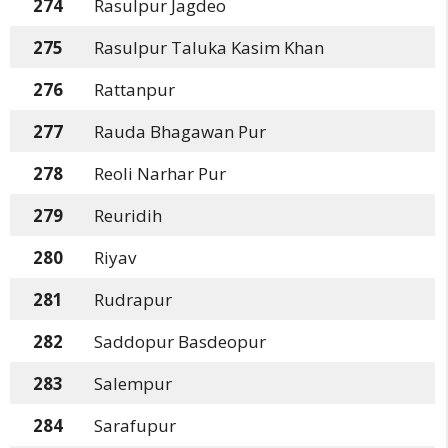
274
Rasulpur Jagdeo
275
Rasulpur Taluka Kasim Khan
276
Rattanpur
277
Rauda Bhagawan Pur
278
Reoli Narhar Pur
279
Reuridih
280
Riyav
281
Rudrapur
282
Saddopur Basdeopur
283
Salempur
284
Sarafupur