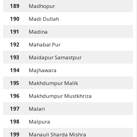
189
Madhopur
190
Madi Dullah
191
Madina
192
Mahabal Pur
193
Maidapur Samastpur
194
Majhawara
195
Makhdumpur Malik
196
Makhdumpur Mustkhriza
197
Malari
198
Malpura
199
Manauli Sharda Mishra