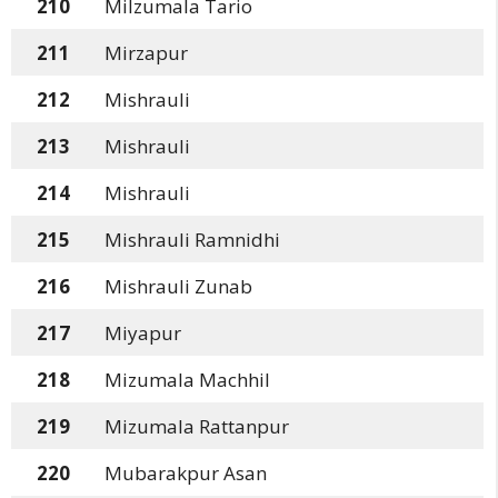
210
Milzumala Tario
211
Mirzapur
212
Mishrauli
213
Mishrauli
214
Mishrauli
215
Mishrauli Ramnidhi
216
Mishrauli Zunab
217
Miyapur
218
Mizumala Machhil
219
Mizumala Rattanpur
220
Mubarakpur Asan