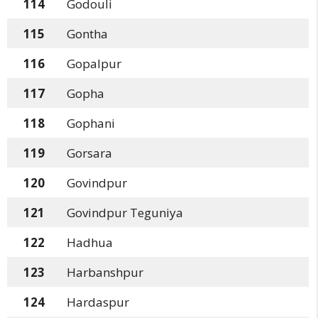
114
Godouli
115
Gontha
116
Gopalpur
117
Gopha
118
Gophani
119
Gorsara
120
Govindpur
121
Govindpur Teguniya
122
Hadhua
123
Harbanshpur
124
Hardaspur