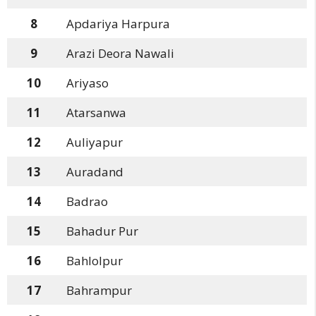
8
Apdariya Harpura
9
Arazi Deora Nawali
10
Ariyaso
11
Atarsanwa
12
Auliyapur
13
Auradand
14
Badrao
15
Bahadur Pur
16
Bahlolpur
17
Bahrampur