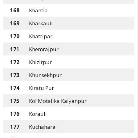
168
Khantia
169
Kharkauli
170
Khatripar
171
Khemrajpur
172
Khizirpur
173
Khunsekhpur
174
Kiratu Pur
175
Kol Motalika Kalyanpur
176
Korauli
177
Kuchahara