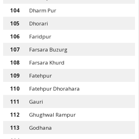
104
Dharm Pur
105
Dhorari
106
Faridpur
107
Farsara Buzurg
108
Farsara Khurd
109
Fatehpur
110
Fatehpur Dhorahara
111
Gauri
112
Ghughwal Rampur
113
Godhana