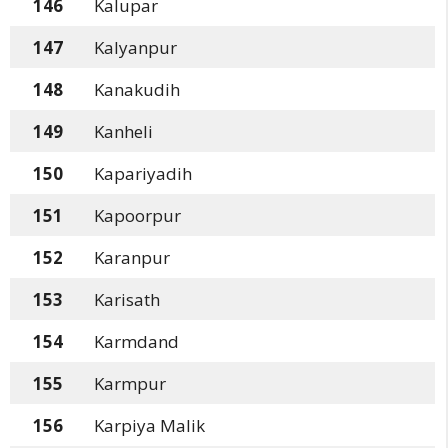
146
Kalupar
147
Kalyanpur
148
Kanakudih
149
Kanheli
150
Kapariyadih
151
Kapoorpur
152
Karanpur
153
Karisath
154
Karmdand
155
Karmpur
156
Karpiya Malik