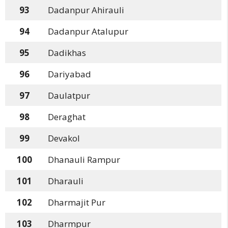
93
Dadanpur Ahirauli
94
Dadanpur Atalupur
95
Dadikhas
96
Dariyabad
97
Daulatpur
98
Deraghat
99
Devakol
100
Dhanauli Rampur
101
Dharauli
102
Dharmajit Pur
103
Dharmpur