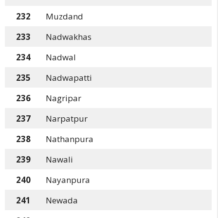
232
Muzdand
233
Nadwakhas
234
Nadwal
235
Nadwapatti
236
Nagripar
237
Narpatpur
238
Nathanpura
239
Nawali
240
Nayanpura
241
Newada