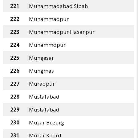
221
Muhammadabad Sipah
222
Muhammadpur
223
Muhammadpur Hasanpur
224
Muhammdpur
225
Mungesar
226
Mungmas
227
Muradpur
228
Mustafabad
229
Mustafabad
230
Muzar Buzurg
231
Muzar Khurd