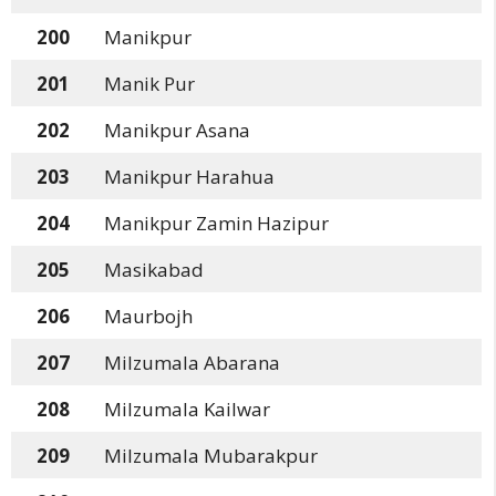
200
Manikpur
201
Manik Pur
202
Manikpur Asana
203
Manikpur Harahua
204
Manikpur Zamin Hazipur
205
Masikabad
206
Maurbojh
207
Milzumala Abarana
208
Milzumala Kailwar
209
Milzumala Mubarakpur