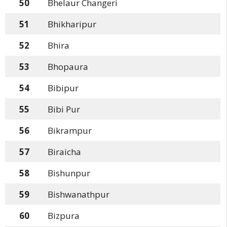
50
Bhelaur Changeri
51
Bhikharipur
52
Bhira
53
Bhopaura
54
Bibipur
55
Bibi Pur
56
Bikrampur
57
Biraicha
58
Bishunpur
59
Bishwanathpur
60
Bizpura