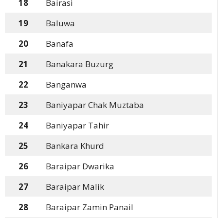
18
Bairasi
19
Baluwa
20
Banafa
21
Banakara Buzurg
22
Banganwa
23
Baniyapar Chak Muztaba
24
Baniyapar Tahir
25
Bankara Khurd
26
Baraipar Dwarika
27
Baraipar Malik
28
Baraipar Zamin Panail