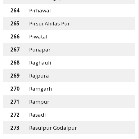
264
Pirhawal
265
Pirsui Ahilas Pur
266
Piwatal
267
Punapar
268
Raghauli
269
Rajpura
270
Ramgarh
271
Rampur
272
Rasadi
273
Rasulpur Godalpur