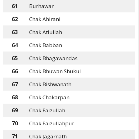
61
Burhawar
62
Chak Ahirani
63
Chak Atiullah
64
Chak Babban
65
Chak Bhagawandas
66
Chak Bhuwan Shukul
67
Chak Bishwanath
68
Chak Chakarpan
69
Chak Faizullah
70
Chak Faizullahpur
71
Chak Jagarnath