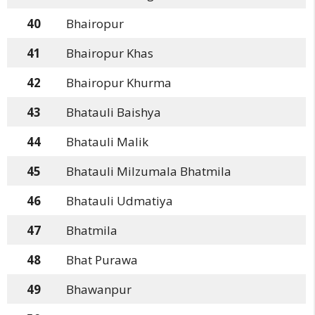
40
Bhairopur
41
Bhairopur Khas
42
Bhairopur Khurma
43
Bhatauli Baishya
44
Bhatauli Malik
45
Bhatauli Milzumala Bhatmila
46
Bhatauli Udmatiya
47
Bhatmila
48
Bhat Purawa
49
Bhawanpur