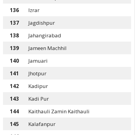
136
Izrar
137
Jagdishpur
138
Jahangirabad
139
Jameen Machhil
140
Jamuari
141
Jhotpur
142
Kadipur
143
Kadi Pur
144
Kaithauli Zamin Kaithauli
145
Kalafanpur