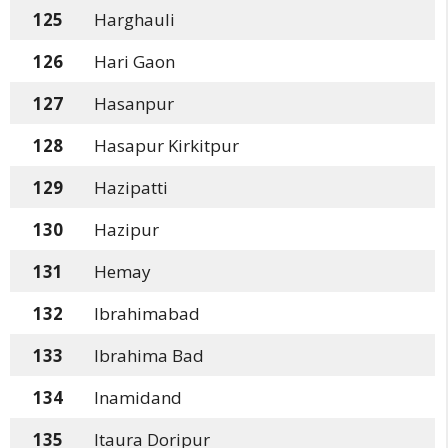
125
Harghauli
126
Hari Gaon
127
Hasanpur
128
Hasapur Kirkitpur
129
Hazipatti
130
Hazipur
131
Hemay
132
Ibrahimabad
133
Ibrahima Bad
134
Inamidand
135
Itaura Doripur