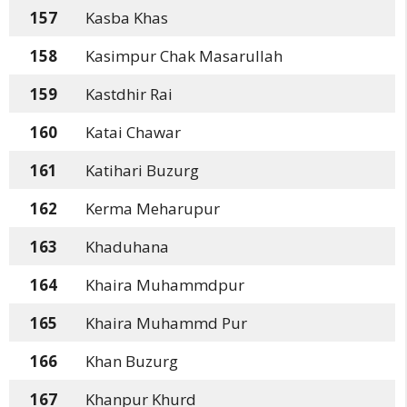
157
Kasba Khas
158
Kasimpur Chak Masarullah
159
Kastdhir Rai
160
Katai Chawar
161
Katihari Buzurg
162
Kerma Meharupur
163
Khaduhana
164
Khaira Muhammdpur
165
Khaira Muhammd Pur
166
Khan Buzurg
167
Khanpur Khurd