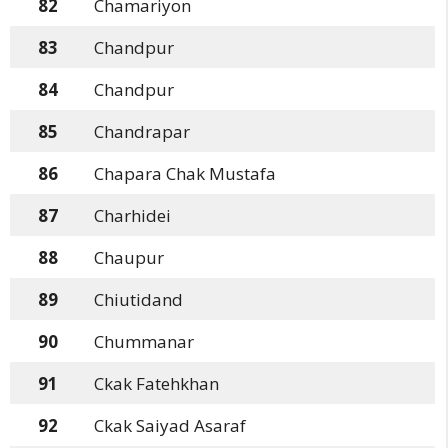
82
Chamariyon
83
Chandpur
84
Chandpur
85
Chandrapar
86
Chapara Chak Mustafa
87
Charhidei
88
Chaupur
89
Chiutidand
90
Chummanar
91
Ckak Fatehkhan
92
Ckak Saiyad Asaraf