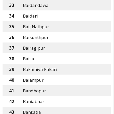
33
Baidandawa
34
Baidari
35
Baij Nathpur
36
Baikunthpur
37
Bairagipur
38
Baisa
39
Bakainiya Pakari
40
Balampur
41
Bandhopur
42
Baniabhar
43
Bankatia