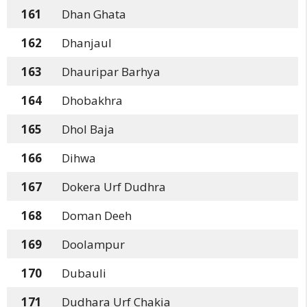
161
Dhan Ghata
162
Dhanjaul
163
Dhauripar Barhya
164
Dhobakhra
165
Dhol Baja
166
Dihwa
167
Dokera Urf Dudhra
168
Doman Deeh
169
Doolampur
170
Dubauli
171
Dudhara Urf Chakia