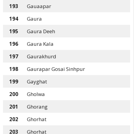
193
Gauaapar
194
Gaura
195
Gaura Deeh
196
Gaura Kala
197
Gaurakhurd
198
Gaurapar Gosai Sinhpur
199
Gayghat
200
Gholwa
201
Ghorang
202
Ghorhat
203
Ghorhat