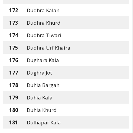
172
Dudhra Kalan
173
Dudhra Khurd
174
Dudhra Tiwari
175
Dudhra Urf Khaira
176
Dughara Kala
177
Dughra Jot
178
Duhia Bargah
179
Duhia Kala
180
Duhia Khurd
181
Dulhapar Kala