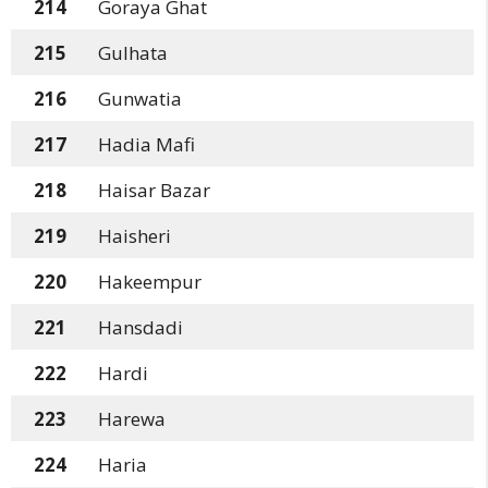
214
Goraya Ghat
215
Gulhata
216
Gunwatia
217
Hadia Mafi
218
Haisar Bazar
219
Haisheri
220
Hakeempur
221
Hansdadi
222
Hardi
223
Harewa
224
Haria