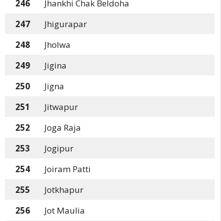
246
Jhankhi Chak Beldoha
247
Jhigurapar
248
Jholwa
249
Jigina
250
Jigna
251
Jitwapur
252
Joga Raja
253
Jogipur
254
Joiram Patti
255
Jotkhapur
256
Jot Maulia