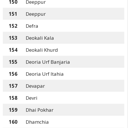
150
Deeppur
151
Deeppur
152
Defra
153
Deokali Kala
154
Deokali Khurd
155
Deoria Urf Banjaria
156
Deoria Urf Itahia
157
Devapar
158
Devri
159
Dhai Pokhar
160
Dhamchia