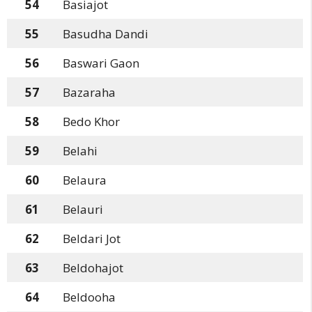
54
Basiajot
55
Basudha Dandi
56
Baswari Gaon
57
Bazaraha
58
Bedo Khor
59
Belahi
60
Belaura
61
Belauri
62
Beldari Jot
63
Beldohajot
64
Beldooha