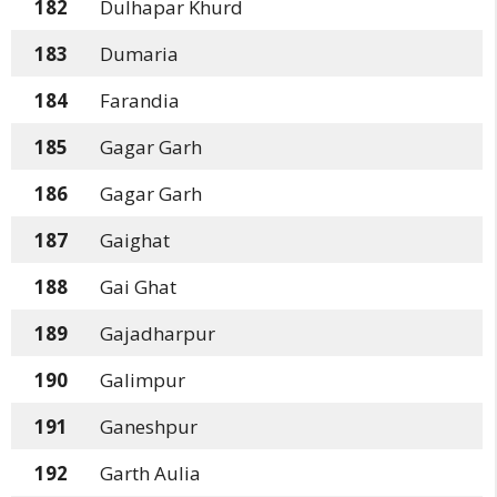
182
Dulhapar Khurd
183
Dumaria
184
Farandia
185
Gagar Garh
186
Gagar Garh
187
Gaighat
188
Gai Ghat
189
Gajadharpur
190
Galimpur
191
Ganeshpur
192
Garth Aulia