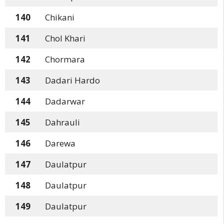
140
Chikani
141
Chol Khari
142
Chormara
143
Dadari Hardo
144
Dadarwar
145
Dahrauli
146
Darewa
147
Daulatpur
148
Daulatpur
149
Daulatpur