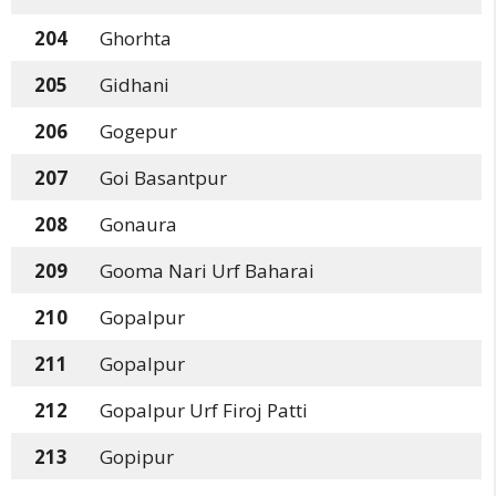
204
Ghorhta
205
Gidhani
206
Gogepur
207
Goi Basantpur
208
Gonaura
209
Gooma Nari Urf Baharai
210
Gopalpur
211
Gopalpur
212
Gopalpur Urf Firoj Patti
213
Gopipur