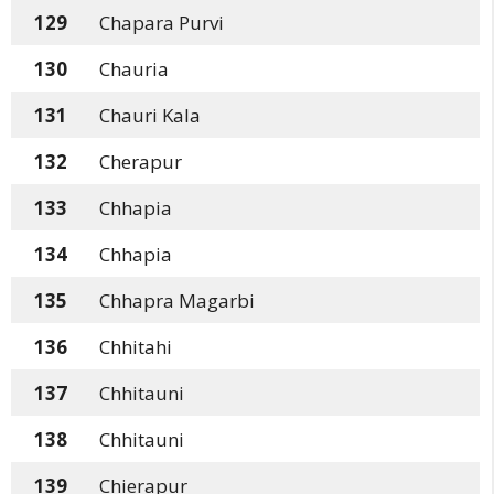
129
Chapara Purvi
130
Chauria
131
Chauri Kala
132
Cherapur
133
Chhapia
134
Chhapia
135
Chhapra Magarbi
136
Chhitahi
137
Chhitauni
138
Chhitauni
139
Chierapur