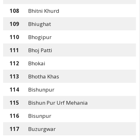
108
Bhitni Khurd
109
Bhiughat
110
Bhogipur
111
Bhoj Patti
112
Bhokai
113
Bhotha Khas
114
Bishunpur
115
Bishun Pur Urf Mehania
116
Bisunpur
117
Buzurgwar