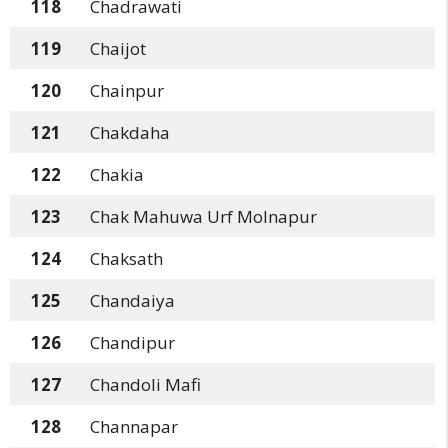
118
Chadrawati
119
Chaijot
120
Chainpur
121
Chakdaha
122
Chakia
123
Chak Mahuwa Urf Molnapur
124
Chaksath
125
Chandaiya
126
Chandipur
127
Chandoli Mafi
128
Channapar