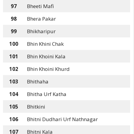
97
Bheeti Mafi
98
Bhera Pakar
99
Bhikharipur
100
Bhin Khini Chak
101
Bhin Khoini Kala
102
Bhin Khoini Khurd
103
Bhithaha
104
Bhitha Urf Katha
105
Bhitkini
106
Bhitni Dudhari Urf Nathnagar
107
Bhitni Kala