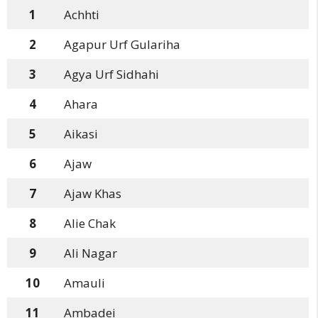
1
Achhti
2
Agapur Urf Gulariha
3
Agya Urf Sidhahi
4
Ahara
5
Aikasi
6
Ajaw
7
Ajaw Khas
8
Alie Chak
9
Ali Nagar
10
Amauli
11
Ambadei