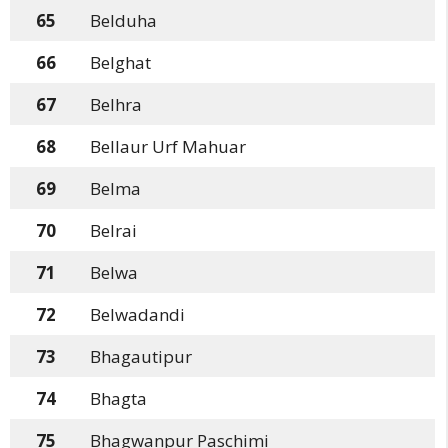
65
Belduha
66
Belghat
67
Belhra
68
Bellaur Urf Mahuar
69
Belma
70
Belrai
71
Belwa
72
Belwadandi
73
Bhagautipur
74
Bhagta
75
Bhagwanpur Paschimi