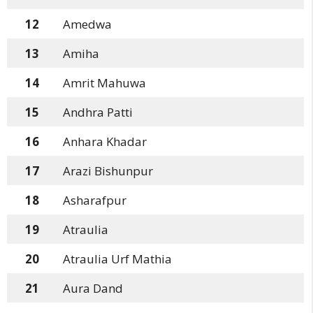
12
Amedwa
13
Amiha
14
Amrit Mahuwa
15
Andhra Patti
16
Anhara Khadar
17
Arazi Bishunpur
18
Asharafpur
19
Atraulia
20
Atraulia Urf Mathia
21
Aura Dand