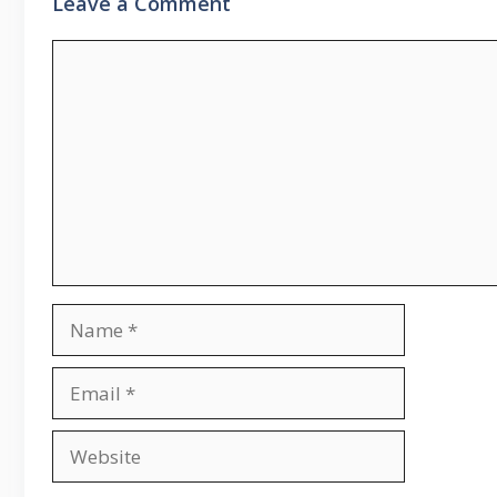
Leave a Comment
Comment
Name
Email
Website