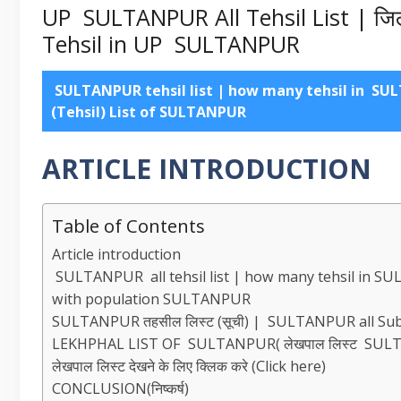
UP SULTANPUR All Tehsil List | ज
Tehsil in UP SULTANPUR
SULTANPUR tehsil list | how many tehsil in S
(Tehsil) List of SULTANPUR
ARTICLE INTRODUCTION
Table of Contents
Article introduction
SULTANPUR all tehsil list | how many tehsil in SU
with population SULTANPUR
SULTANPUR तहसील लिस्ट (सूची) | SULTANPUR all Sub-di
LEKHPHAL LIST OF SULTANPUR( लेखपाल लिस्ट SUL
लेखपाल लिस्ट देखने के लिए क्लिक करे (Click here)
CONCLUSION(निष्कर्ष)