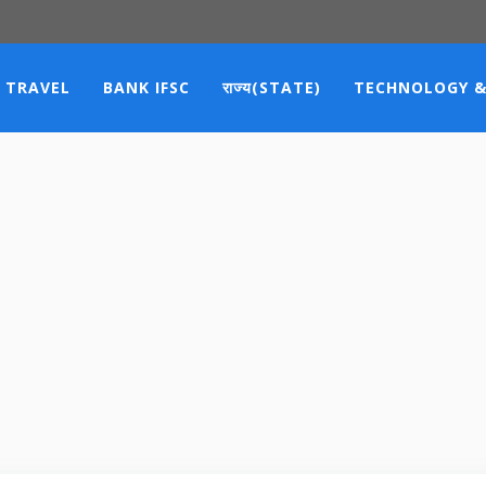
TRAVEL
BANK IFSC
राज्य(STATE)
TECHNOLOGY &