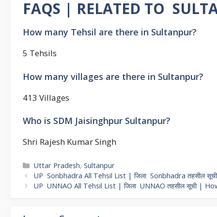
FAQS | RELATED TO SULTA
How many Tehsil are there in Sultanpur?
5 Tehsils
How many villages are there in Sultanpur?
413 Villages
Who is SDM Jaisinghpur Sultanpur?
Shri Rajesh Kumar Singh
Categories
Uttar Pradesh
,
Sultanpur
Post
UP Sonbhadra All Tehsil List | जिला Sonbhadra तहसील सू
navigation
UP UNNAO All Tehsil List | जिला UNNAO तहसील सूची | H