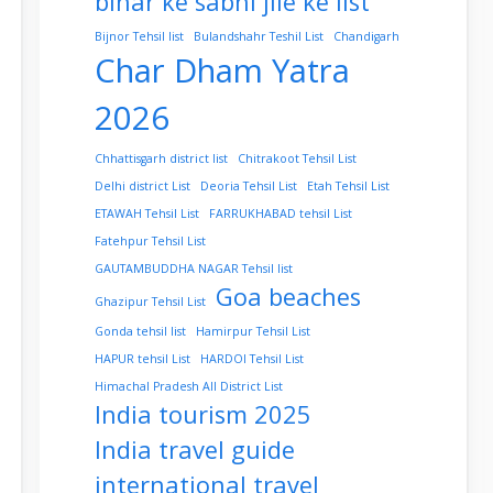
bihar ke sabhi jile ke list
Bijnor Tehsil list
Bulandshahr Teshil List
Chandigarh
Char Dham Yatra
2026
Chhattisgarh district list
Chitrakoot Tehsil List
Delhi district List
Deoria Tehsil List
Etah Tehsil List
ETAWAH Tehsil List
FARRUKHABAD tehsil List
Fatehpur Tehsil List
GAUTAMBUDDHA NAGAR Tehsil list
Goa beaches
Ghazipur Tehsil List
Gonda tehsil list
Hamirpur Tehsil List
HAPUR tehsil List
HARDOI Tehsil List
Himachal Pradesh All District List
India tourism 2025
India travel guide
international travel