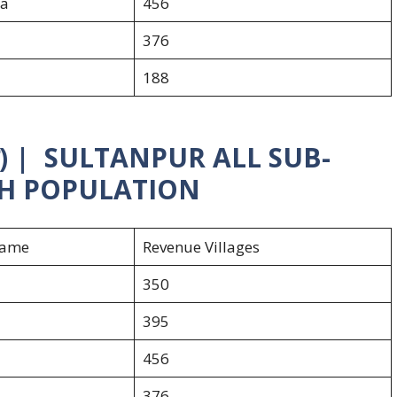
a
456
376
188
ची) | SULTANPUR ALL SUB-
ITH POPULATION
Name
Revenue Villages
350
395
456
376