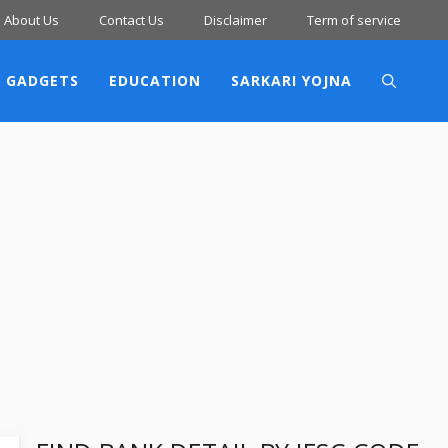
About Us
Contact Us
Disclaimer
Term of service
 GADGETS
EDUCATION
SARKARI YOJNA