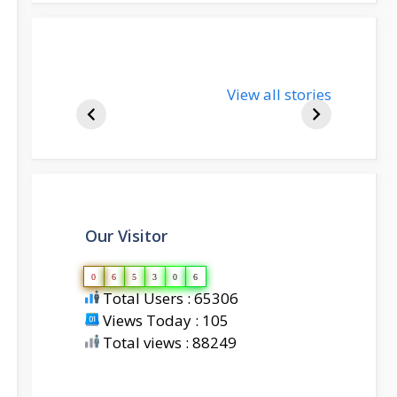
nupur-sharma-
View all stories
bjp-india-
biography
Our Visitor
0
6
5
3
0
6
Total Users : 65306
Views Today : 105
Total views : 88249