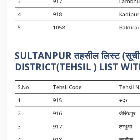
3
917
Lambhu
4
918
Kadipur
5
1058
Baldirai
SULTANPUR तहसील लिस्ट (सू
DISTRICT(TEHSIL ) LIST W
S.No.
Tehsil Code
Tehsil 
1
915
सदर
2
916
जैसिंघपुर
3
917
लम्भुआ
4
918
कादीपुर