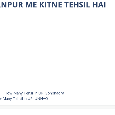
NPUR ME KITNE TEHSIL HAI
ची | How Many Tehsil in UP Sonbhadra
ow Many Tehsil in UP UNNAO