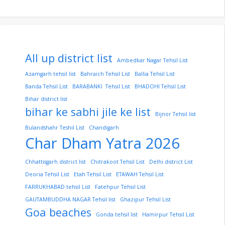
All up district list
Ambedkar Nagar Tehsil List
Azamgarh tehsil list
Bahraich Tehsil List
Ballia Tehsil List
Banda Tehsil List
BARABANKI Tehsil List
BHADOHI Tehsil List
Bihar district list
bihar ke sabhi jile ke list
Bijnor Tehsil list
Bulandshahr Teshil List
Chandigarh
Char Dham Yatra 2026
Chhattisgarh district list
Chitrakoot Tehsil List
Delhi district List
Deoria Tehsil List
Etah Tehsil List
ETAWAH Tehsil List
FARRUKHABAD tehsil List
Fatehpur Tehsil List
GAUTAMBUDDHA NAGAR Tehsil list
Ghazipur Tehsil List
Goa beaches
Gonda tehsil list
Hamirpur Tehsil List