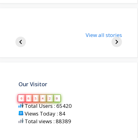
nupur-sharma-
Import
bjp-india-
View all stories
inform
biography
about 
Our Visitor
0
6
5
4
2
0
Total Users : 65420
Views Today : 84
Total views : 88389