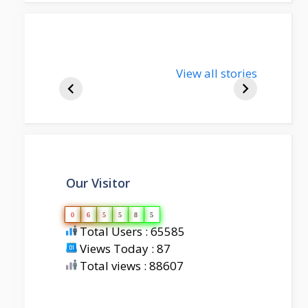
nupur-sharma-
View all stories
bjp-india-
biography
Our Visitor
0
6
5
5
8
5
Total Users : 65585
Views Today : 87
Total views : 88607