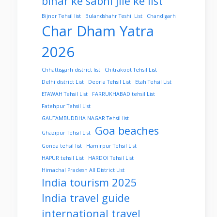
bihar ke sabhi jile ke list
Bijnor Tehsil list
Bulandshahr Teshil List
Chandigarh
Char Dham Yatra
2026
Chhattisgarh district list
Chitrakoot Tehsil List
Delhi district List
Deoria Tehsil List
Etah Tehsil List
ETAWAH Tehsil List
FARRUKHABAD tehsil List
Fatehpur Tehsil List
GAUTAMBUDDHA NAGAR Tehsil list
Goa beaches
Ghazipur Tehsil List
Gonda tehsil list
Hamirpur Tehsil List
HAPUR tehsil List
HARDOI Tehsil List
Himachal Pradesh All District List
India tourism 2025
India travel guide
international travel