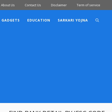
About Us
Contact Us
Disclaimer
Term of service
 GADGETS
EDUCATION
SARKARI YOJNA