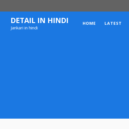
Skip
to
content
DETAIL IN HINDI
HOME
LATEST
Jankari in hindi