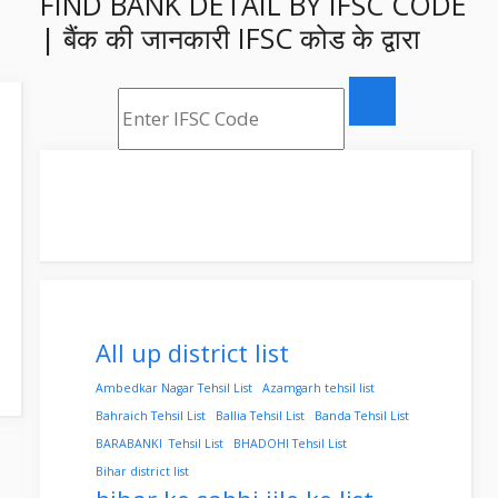
FIND BANK DETAIL BY IFSC CODE
| बैंक की जानकारी IFSC कोड के द्वारा
All up district list
Ambedkar Nagar Tehsil List
Azamgarh tehsil list
Bahraich Tehsil List
Ballia Tehsil List
Banda Tehsil List
BARABANKI Tehsil List
BHADOHI Tehsil List
Bihar district list