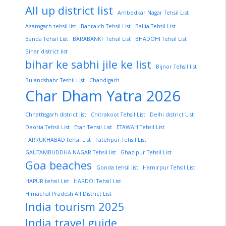
All up district list
Ambedkar Nagar Tehsil List
Azamgarh tehsil list
Bahraich Tehsil List
Ballia Tehsil List
Banda Tehsil List
BARABANKI Tehsil List
BHADOHI Tehsil List
Bihar district list
bihar ke sabhi jile ke list
Bijnor Tehsil list
Bulandshahr Teshil List
Chandigarh
Char Dham Yatra 2026
Chhattisgarh district list
Chitrakoot Tehsil List
Delhi district List
Deoria Tehsil List
Etah Tehsil List
ETAWAH Tehsil List
FARRUKHABAD tehsil List
Fatehpur Tehsil List
GAUTAMBUDDHA NAGAR Tehsil list
Ghazipur Tehsil List
Goa beaches
Gonda tehsil list
Hamirpur Tehsil List
HAPUR tehsil List
HARDOI Tehsil List
Himachal Pradesh All District List
India tourism 2025
India travel guide