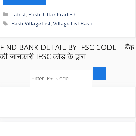
Categories
Latest
,
Basti
,
Uttar Pradesh
Tags
Basti Village List
,
Village List Basti
FIND BANK DETAIL BY IFSC CODE | बैंक
की जानकारी IFSC कोड के द्वारा