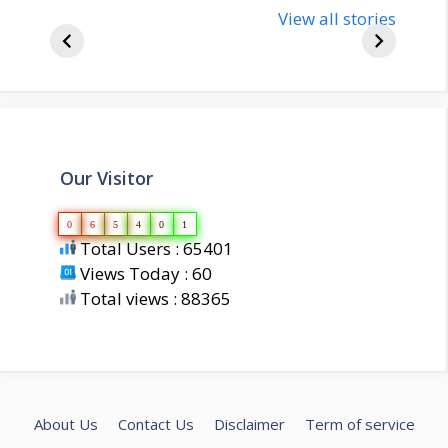
bjp-india-
View all stories
inform
biography
about 
Our Visitor
0
6
5
4
0
1
Total Users : 65401
Views Today : 60
Total views : 88365
About Us
Contact Us
Disclaimer
Term of service