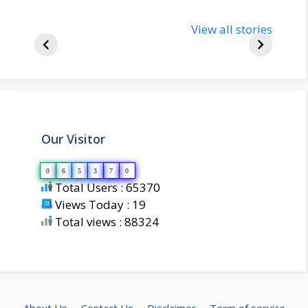
nupur-sharma-
Import
bjp-india-
View all stories
inform
biography
about 
Our Visitor
0
6
5
3
7
0
Total Users : 65370
Views Today : 19
Total views : 88324
About Us
Contact Us
Disclaimer
Term of service