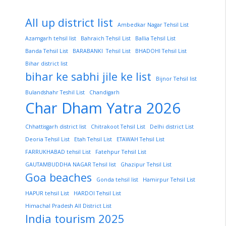
All up district list
Ambedkar Nagar Tehsil List
Azamgarh tehsil list
Bahraich Tehsil List
Ballia Tehsil List
Banda Tehsil List
BARABANKI Tehsil List
BHADOHI Tehsil List
Bihar district list
bihar ke sabhi jile ke list
Bijnor Tehsil list
Bulandshahr Teshil List
Chandigarh
Char Dham Yatra 2026
Chhattisgarh district list
Chitrakoot Tehsil List
Delhi district List
Deoria Tehsil List
Etah Tehsil List
ETAWAH Tehsil List
FARRUKHABAD tehsil List
Fatehpur Tehsil List
GAUTAMBUDDHA NAGAR Tehsil list
Ghazipur Tehsil List
Goa beaches
Gonda tehsil list
Hamirpur Tehsil List
HAPUR tehsil List
HARDOI Tehsil List
Himachal Pradesh All District List
India tourism 2025