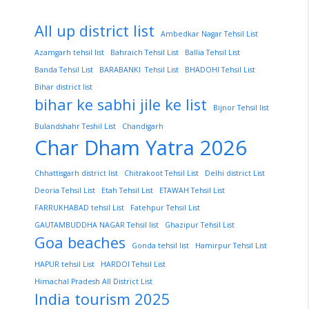
All up district list
Ambedkar Nagar Tehsil List
Azamgarh tehsil list
Bahraich Tehsil List
Ballia Tehsil List
Banda Tehsil List
BARABANKI Tehsil List
BHADOHI Tehsil List
Bihar district list
bihar ke sabhi jile ke list
Bijnor Tehsil list
Bulandshahr Teshil List
Chandigarh
Char Dham Yatra 2026
Chhattisgarh district list
Chitrakoot Tehsil List
Delhi district List
Deoria Tehsil List
Etah Tehsil List
ETAWAH Tehsil List
FARRUKHABAD tehsil List
Fatehpur Tehsil List
GAUTAMBUDDHA NAGAR Tehsil list
Ghazipur Tehsil List
Goa beaches
Gonda tehsil list
Hamirpur Tehsil List
HAPUR tehsil List
HARDOI Tehsil List
Himachal Pradesh All District List
India tourism 2025