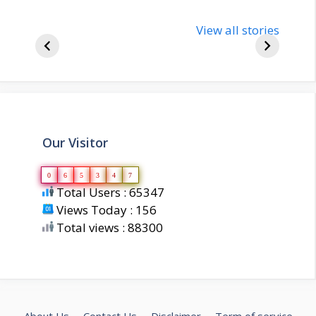
nupur-sharma-
Import
bjp-india-
View all stories
inform
biography
about 
Our Visitor
0
6
5
3
4
7
Total Users : 65347
Views Today : 156
Total views : 88300
About Us
Contact Us
Disclaimer
Term of service