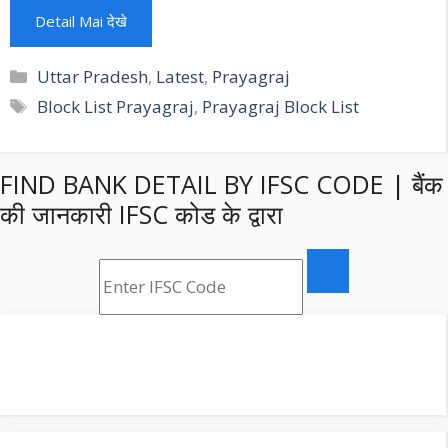
Detail Mai देखे
Categories
Uttar Pradesh
,
Latest
,
Prayagraj
Tags
Block List Prayagraj
,
Prayagraj Block List
FIND BANK DETAIL BY IFSC CODE | बैंक
की जानकारी IFSC कोड के द्वारा