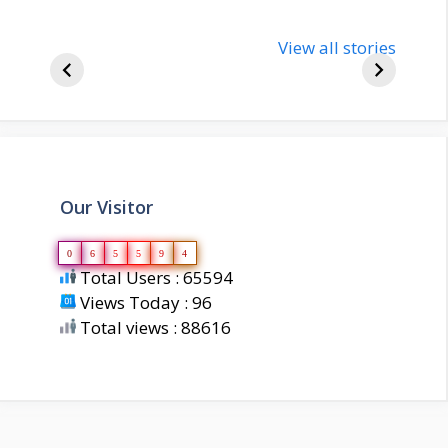
nupur-sharma-
Import
bjp-india-
View all stories
inform
biography
about 
Our Visitor
0
6
5
5
9
4
Total Users : 65594
Views Today : 96
Total views : 88616