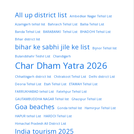
All up district list
Ambedkar Nagar Tehsil List
Azamgarh tehsil list
Bahraich Tehsil List
Ballia Tehsil List
Banda Tehsil List
BARABANKI Tehsil List
BHADOHI Tehsil List
Bihar district list
bihar ke sabhi jile ke list
Bijnor Tehsil list
Bulandshahr Teshil List
Chandigarh
Char Dham Yatra 2026
Chhattisgarh district list
Chitrakoot Tehsil List
Delhi district List
Deoria Tehsil List
Etah Tehsil List
ETAWAH Tehsil List
FARRUKHABAD tehsil List
Fatehpur Tehsil List
GAUTAMBUDDHA NAGAR Tehsil list
Ghazipur Tehsil List
Goa beaches
Gonda tehsil list
Hamirpur Tehsil List
HAPUR tehsil List
HARDOI Tehsil List
Himachal Pradesh All District List
India tourism 2025