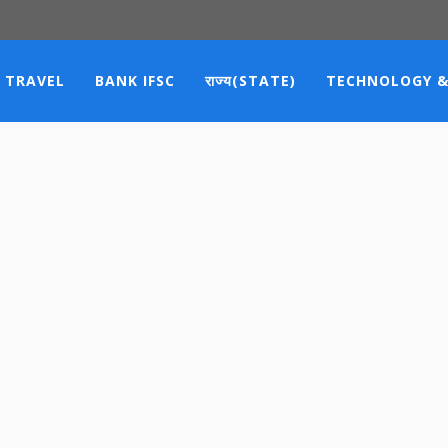
TRAVEL
BANK IFSC
राज्य(STATE)
TECHNOLOGY &