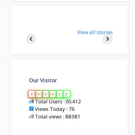
nupur-sharma-
View all stories
bjp-india-
biography
Our Visitor
0
6
5
4
1
2
Total Users : 65412
Views Today : 76
Total views : 88381