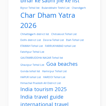
bihar ke sabhi jile ke list
Bijnor Tehsil list
Bulandshahr Teshil List
Chandigarh
Char Dham Yatra
2026
Chhattisgarh district list
Chitrakoot Tehsil List
Delhi district List
Deoria Tehsil List
Etah Tehsil List
ETAWAH Tehsil List
FARRUKHABAD tehsil List
Fatehpur Tehsil List
GAUTAMBUDDHA NAGAR Tehsil list
Goa beaches
Ghazipur Tehsil List
Gonda tehsil list
Hamirpur Tehsil List
HAPUR tehsil List
HARDOI Tehsil List
Himachal Pradesh All District List
India tourism 2025
India travel guide
international travel