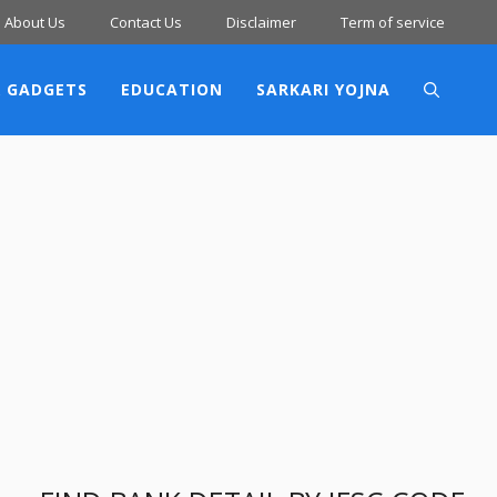
About Us
Contact Us
Disclaimer
Term of service
 GADGETS
EDUCATION
SARKARI YOJNA