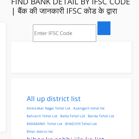
FIND BANK DETAIL BY IFSC CODE
| बैंक की जानकारी IFSC कोड के द्वारा
All up district list
Ambedkar Nagar Tehsil List
Azamgarh tehsil list
Bahraich Tehsil List
Ballia Tehsil List
Banda Tehsil List
BARABANKI Tehsil List
BHADOHI Tehsil List
Bihar district list