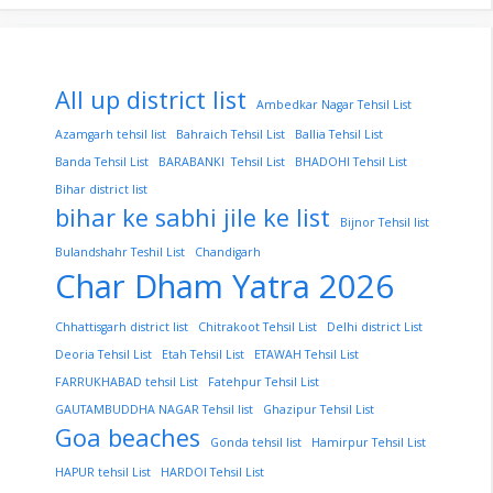
All up district list
Ambedkar Nagar Tehsil List
Azamgarh tehsil list
Bahraich Tehsil List
Ballia Tehsil List
Banda Tehsil List
BARABANKI Tehsil List
BHADOHI Tehsil List
Bihar district list
bihar ke sabhi jile ke list
Bijnor Tehsil list
Bulandshahr Teshil List
Chandigarh
Char Dham Yatra 2026
Chhattisgarh district list
Chitrakoot Tehsil List
Delhi district List
Deoria Tehsil List
Etah Tehsil List
ETAWAH Tehsil List
FARRUKHABAD tehsil List
Fatehpur Tehsil List
GAUTAMBUDDHA NAGAR Tehsil list
Ghazipur Tehsil List
Goa beaches
Gonda tehsil list
Hamirpur Tehsil List
HAPUR tehsil List
HARDOI Tehsil List