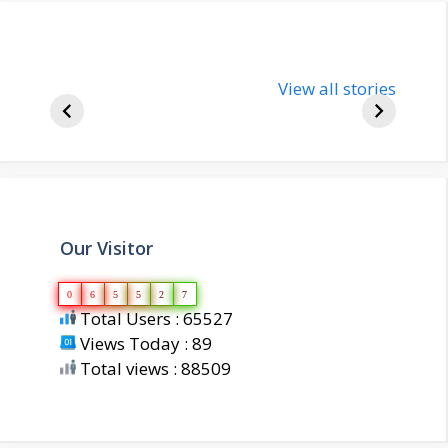
nupur-sharma-
Import
bjp-india-
View all stories
inform
biography
about 
Our Visitor
0
6
5
5
2
7
Total Users : 65527
Views Today : 89
Total views : 88509