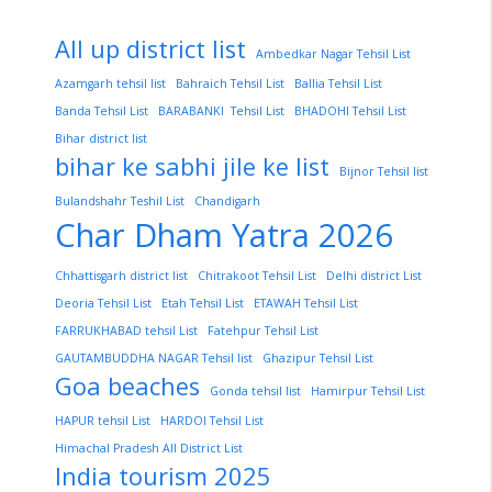
All up district list
Ambedkar Nagar Tehsil List
Azamgarh tehsil list
Bahraich Tehsil List
Ballia Tehsil List
Banda Tehsil List
BARABANKI Tehsil List
BHADOHI Tehsil List
Bihar district list
bihar ke sabhi jile ke list
Bijnor Tehsil list
Bulandshahr Teshil List
Chandigarh
Char Dham Yatra 2026
Chhattisgarh district list
Chitrakoot Tehsil List
Delhi district List
Deoria Tehsil List
Etah Tehsil List
ETAWAH Tehsil List
FARRUKHABAD tehsil List
Fatehpur Tehsil List
GAUTAMBUDDHA NAGAR Tehsil list
Ghazipur Tehsil List
Goa beaches
Gonda tehsil list
Hamirpur Tehsil List
HAPUR tehsil List
HARDOI Tehsil List
Himachal Pradesh All District List
India tourism 2025