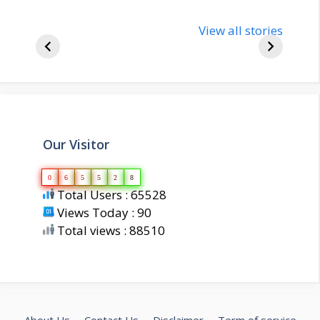
nupur-sharma-
Import
bjp-india-
View all stories
inform
biography
about 
Our Visitor
0
6
5
5
2
8
Total Users : 65528
Views Today : 90
Total views : 88510
About Us
Contact Us
Disclaimer
Term of service