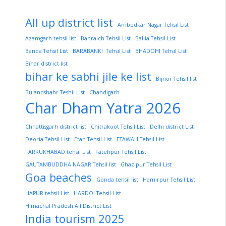
All up district list
Ambedkar Nagar Tehsil List
Azamgarh tehsil list
Bahraich Tehsil List
Ballia Tehsil List
Banda Tehsil List
BARABANKI Tehsil List
BHADOHI Tehsil List
Bihar district list
bihar ke sabhi jile ke list
Bijnor Tehsil list
Bulandshahr Teshil List
Chandigarh
Char Dham Yatra 2026
Chhattisgarh district list
Chitrakoot Tehsil List
Delhi district List
Deoria Tehsil List
Etah Tehsil List
ETAWAH Tehsil List
FARRUKHABAD tehsil List
Fatehpur Tehsil List
GAUTAMBUDDHA NAGAR Tehsil list
Ghazipur Tehsil List
Goa beaches
Gonda tehsil list
Hamirpur Tehsil List
HAPUR tehsil List
HARDOI Tehsil List
Himachal Pradesh All District List
India tourism 2025