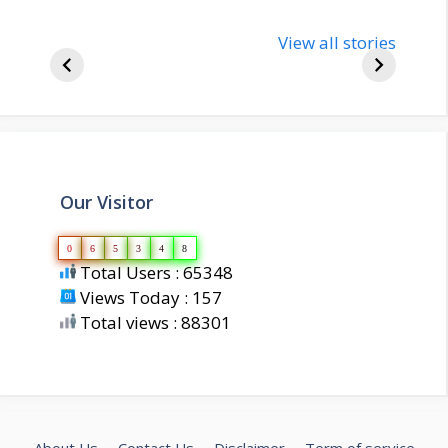
nupur-sharma-
Import
bjp-india-
View all stories
inform
biography
about 
Our Visitor
0
6
5
3
4
8
Total Users : 65348
Views Today : 157
Total views : 88301
About Us
Contact Us
Disclaimer
Term of service