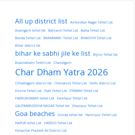
All up district list
Ambedkar Nagar Tehsil List
Azamgarh tehsil list
Bahraich Tehsil List
Ballia Tehsil List
Banda Tehsil List
BARABANKI Tehsil List
BHADOHI Tehsil List
Bihar district list
bihar ke sabhi jile ke list
Bijnor Tehsil list
Bulandshahr Teshil List
Chandigarh
Char Dham Yatra 2026
Chhattisgarh district list
Chitrakoot Tehsil List
Delhi district List
Deoria Tehsil List
Etah Tehsil List
ETAWAH Tehsil List
FARRUKHABAD tehsil List
Fatehpur Tehsil List
GAUTAMBUDDHA NAGAR Tehsil list
Ghazipur Tehsil List
Goa beaches
Gonda tehsil list
Hamirpur Tehsil List
HAPUR tehsil List
HARDOI Tehsil List
Himachal Pradesh All District List