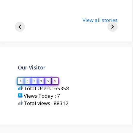
nupur-sharma-
Import
bjp-india-
View all stories
inform
biography
about 
Our Visitor
0
6
5
3
5
8
Total Users : 65358
Views Today : 7
Total views : 88312