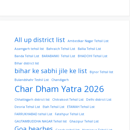
All up district list
Ambedkar Nagar Tehsil List
Azamgarh tehsil list
Bahraich Tehsil List
Ballia Tehsil List
Banda Tehsil List
BARABANKI Tehsil List
BHADOHI Tehsil List
Bihar district list
bihar ke sabhi jile ke list
Bijnor Tehsil list
Bulandshahr Teshil List
Chandigarh
Char Dham Yatra 2026
Chhattisgarh district list
Chitrakoot Tehsil List
Delhi district List
Deoria Tehsil List
Etah Tehsil List
ETAWAH Tehsil List
FARRUKHABAD tehsil List
Fatehpur Tehsil List
GAUTAMBUDDHA NAGAR Tehsil list
Ghazipur Tehsil List
Goa beaches
Gonda tehsil list
Hamirpur Tehsil List