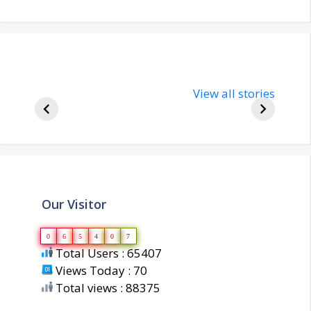
nupur-sharma-
Import
bjp-india-
View all stories
inform
biography
about 
Our Visitor
0
6
5
4
0
7
Total Users : 65407
Views Today : 70
Total views : 88375