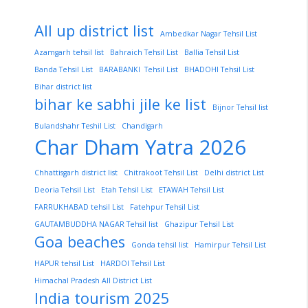
All up district list
Ambedkar Nagar Tehsil List
Azamgarh tehsil list
Bahraich Tehsil List
Ballia Tehsil List
Banda Tehsil List
BARABANKI Tehsil List
BHADOHI Tehsil List
Bihar district list
bihar ke sabhi jile ke list
Bijnor Tehsil list
Bulandshahr Teshil List
Chandigarh
Char Dham Yatra 2026
Chhattisgarh district list
Chitrakoot Tehsil List
Delhi district List
Deoria Tehsil List
Etah Tehsil List
ETAWAH Tehsil List
FARRUKHABAD tehsil List
Fatehpur Tehsil List
GAUTAMBUDDHA NAGAR Tehsil list
Ghazipur Tehsil List
Goa beaches
Gonda tehsil list
Hamirpur Tehsil List
HAPUR tehsil List
HARDOI Tehsil List
Himachal Pradesh All District List
India tourism 2025