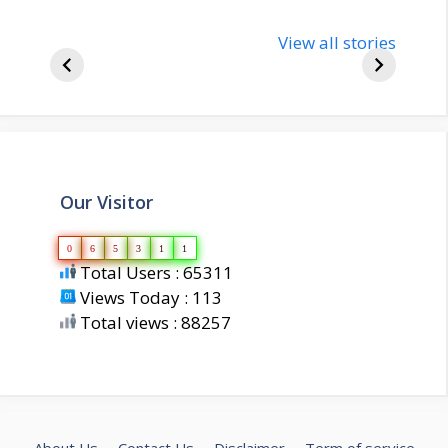
nupur-sharma-
Import
bjp-india-
View all stories
inform
biography
about 
Our Visitor
0
6
5
3
1
1
Total Users : 65311
Views Today : 113
Total views : 88257
About Us
Contact Us
Disclaimer
Term of service