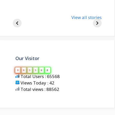
nupur-sharma-
Import
bjp-india-
View all stories
inform
biography
about 
Our Visitor
0
6
5
5
6
8
Total Users : 65568
Views Today : 42
Total views : 88562