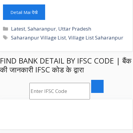
Detail Mai देखे
Categories
Latest
,
Saharanpur
,
Uttar Pradesh
Tags
Saharanpur Village List
,
Village List Saharanpur
FIND BANK DETAIL BY IFSC CODE | बैंक
की जानकारी IFSC कोड के द्वारा