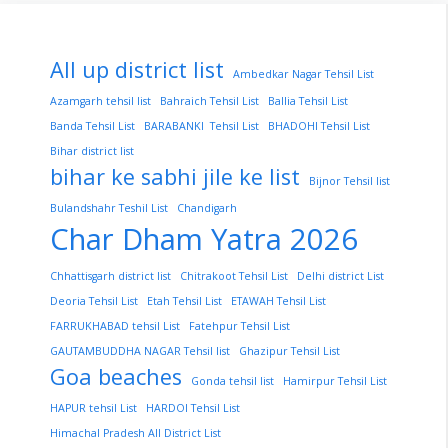
All up district list
Ambedkar Nagar Tehsil List
Azamgarh tehsil list
Bahraich Tehsil List
Ballia Tehsil List
Banda Tehsil List
BARABANKI Tehsil List
BHADOHI Tehsil List
Bihar district list
bihar ke sabhi jile ke list
Bijnor Tehsil list
Bulandshahr Teshil List
Chandigarh
Char Dham Yatra 2026
Chhattisgarh district list
Chitrakoot Tehsil List
Delhi district List
Deoria Tehsil List
Etah Tehsil List
ETAWAH Tehsil List
FARRUKHABAD tehsil List
Fatehpur Tehsil List
GAUTAMBUDDHA NAGAR Tehsil list
Ghazipur Tehsil List
Goa beaches
Gonda tehsil list
Hamirpur Tehsil List
HAPUR tehsil List
HARDOI Tehsil List
Himachal Pradesh All District List