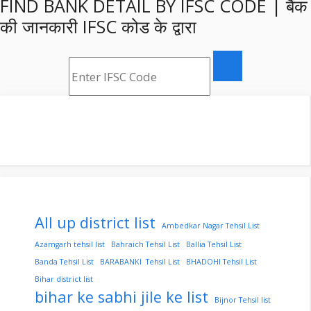
FIND BANK DETAIL BY IFSC CODE | बैंक
की जानकारी IFSC कोड के द्वारा
All up district list
Ambedkar Nagar Tehsil List
Azamgarh tehsil list
Bahraich Tehsil List
Ballia Tehsil List
Banda Tehsil List
BARABANKI Tehsil List
BHADOHI Tehsil List
Bihar district list
bihar ke sabhi jile ke list
Bijnor Tehsil list