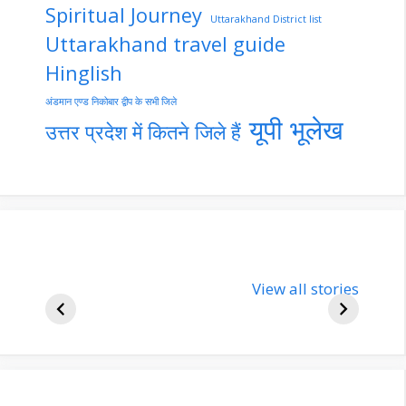
Spiritual Journey
Uttarakhand District list
Uttarakhand travel guide
Hinglish
अंडमान एण्ड निकोबार द्वीप के सभी जिले
यूपी भूलेख
उत्तर प्रदेश में कितने जिले हैं
nupur-sharma-
Import
bjp-india-
View all stories
inform
biography
about 