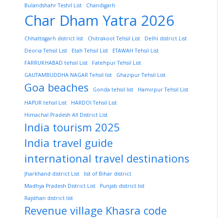
Bulandshahr Teshil List
Chandigarh
Char Dham Yatra 2026
Chhattisgarh district list
Chitrakoot Tehsil List
Delhi district List
Deoria Tehsil List
Etah Tehsil List
ETAWAH Tehsil List
FARRUKHABAD tehsil List
Fatehpur Tehsil List
GAUTAMBUDDHA NAGAR Tehsil list
Ghazipur Tehsil List
Goa beaches
Gonda tehsil list
Hamirpur Tehsil List
HAPUR tehsil List
HARDOI Tehsil List
Himachal Pradesh All District List
India tourism 2025
India travel guide
international travel destinations
Jharkhand district List
list of Bihar district
Madhya Pradesh District List
Punjab district list
Rajsthan district list
Revenue village Khasra code