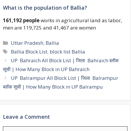
What is the population of Ballia?
161,192 people
works in agricultural land as labor,
men are 119,725 and 41,467 are women
Categories
Uttar Pradesh
,
Ballia
Tags
Ballia Block List
,
block list Ballia
Post
UP Bahraich All Block List | जिला Bahraich ब्लॉक
navigation
सूची | How Many Block in UP Bahraich
UP Balrampur All Block List | जिला Balrampur
ब्लॉक सूची | How Many Block in UP Balrampu
Leave a Comment
Comment