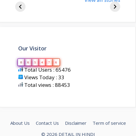
bjp-india-
inform
biography
about 
Our Visitor
0
6
5
4
7
6
Total Users : 65476
Views Today : 33
Total views : 88453
About Us
Contact Us
Disclaimer
Term of service
© 2026 DETAIL IN HINDI