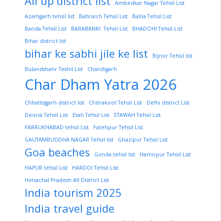
All up district list
Ambedkar Nagar Tehsil List
Azamgarh tehsil list
Bahraich Tehsil List
Ballia Tehsil List
Banda Tehsil List
BARABANKI Tehsil List
BHADOHI Tehsil List
Bihar district list
bihar ke sabhi jile ke list
Bijnor Tehsil list
Bulandshahr Teshil List
Chandigarh
Char Dham Yatra 2026
Chhattisgarh district list
Chitrakoot Tehsil List
Delhi district List
Deoria Tehsil List
Etah Tehsil List
ETAWAH Tehsil List
FARRUKHABAD tehsil List
Fatehpur Tehsil List
GAUTAMBUDDHA NAGAR Tehsil list
Ghazipur Tehsil List
Goa beaches
Gonda tehsil list
Hamirpur Tehsil List
HAPUR tehsil List
HARDOI Tehsil List
Himachal Pradesh All District List
India tourism 2025
India travel guide