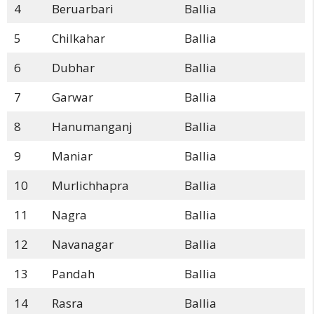
4
Beruarbari
Ballia
5
Chilkahar
Ballia
6
Dubhar
Ballia
7
Garwar
Ballia
8
Hanumanganj
Ballia
9
Maniar
Ballia
10
Murlichhapra
Ballia
11
Nagra
Ballia
12
Navanagar
Ballia
13
Pandah
Ballia
14
Rasra
Ballia