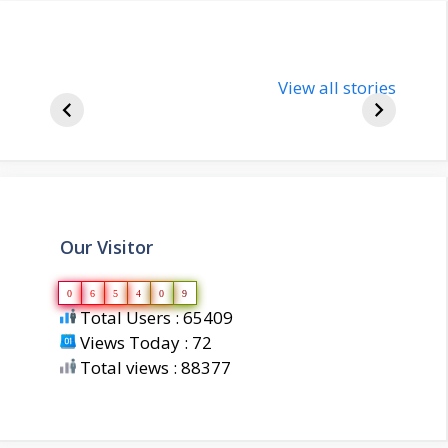
nupur-sharma-
Import
bjp-india-
View all stories
inform
biography
about 
Our Visitor
0
6
5
4
0
9
Total Users : 65409
Views Today : 72
Total views : 88377