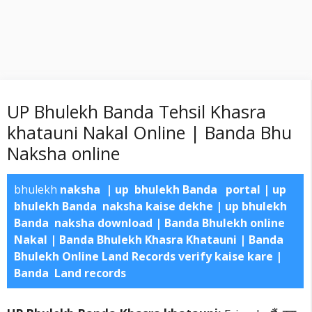
UP Bhulekh Banda Tehsil Khasra
khatauni Nakal Online | Banda Bhu
Naksha online
bhulekh
naksha | up bhulekh
Banda
portal | up
bhulekh
Banda
naksha kaise dekhe | up bhulekh
Banda
naksha download |
Banda Bhulekh online
Nakal | Banda Bhulekh Khasra Khatauni | Banda
Bhulekh Online Land Records verify kaise kare |
Banda Land records