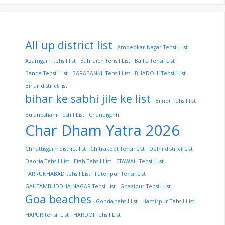
All up district list
Ambedkar Nagar Tehsil List
Azamgarh tehsil list
Bahraich Tehsil List
Ballia Tehsil List
Banda Tehsil List
BARABANKI Tehsil List
BHADOHI Tehsil List
Bihar district list
bihar ke sabhi jile ke list
Bijnor Tehsil list
Bulandshahr Teshil List
Chandigarh
Char Dham Yatra 2026
Chhattisgarh district list
Chitrakoot Tehsil List
Delhi district List
Deoria Tehsil List
Etah Tehsil List
ETAWAH Tehsil List
FARRUKHABAD tehsil List
Fatehpur Tehsil List
GAUTAMBUDDHA NAGAR Tehsil list
Ghazipur Tehsil List
Goa beaches
Gonda tehsil list
Hamirpur Tehsil List
HAPUR tehsil List
HARDOI Tehsil List