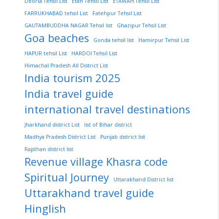
Deoria Tehsil List
Etah Tehsil List
ETAWAH Tehsil List
FARRUKHABAD tehsil List
Fatehpur Tehsil List
GAUTAMBUDDHA NAGAR Tehsil list
Ghazipur Tehsil List
Goa beaches
Gonda tehsil list
Hamirpur Tehsil List
HAPUR tehsil List
HARDOI Tehsil List
Himachal Pradesh All District List
India tourism 2025
India travel guide
international travel destinations
Jharkhand district List
list of Bihar district
Madhya Pradesh District List
Punjab district list
Rajsthan district list
Revenue village Khasra code
Spiritual Journey
Uttarakhand District list
Uttarakhand travel guide
Hinglish