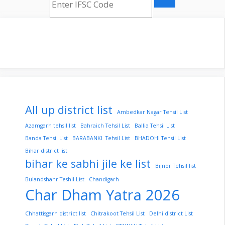
All up district list
Ambedkar Nagar Tehsil List
Azamgarh tehsil list
Bahraich Tehsil List
Ballia Tehsil List
Banda Tehsil List
BARABANKI Tehsil List
BHADOHI Tehsil List
Bihar district list
bihar ke sabhi jile ke list
Bijnor Tehsil list
Bulandshahr Teshil List
Chandigarh
Char Dham Yatra 2026
Chhattisgarh district list
Chitrakoot Tehsil List
Delhi district List