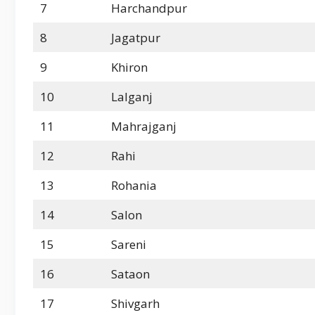
7
Harchandpur
8
Jagatpur
9
Khiron
10
Lalganj
11
Mahrajganj
12
Rahi
13
Rohania
14
Salon
15
Sareni
16
Sataon
17
Shivgarh