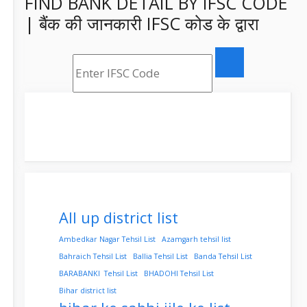
FIND BANK DETAIL BY IFSC CODE
| बैंक की जानकारी IFSC कोड के द्वारा
All up district list
Ambedkar Nagar Tehsil List
Azamgarh tehsil list
Bahraich Tehsil List
Ballia Tehsil List
Banda Tehsil List
BARABANKI Tehsil List
BHADOHI Tehsil List
Bihar district list