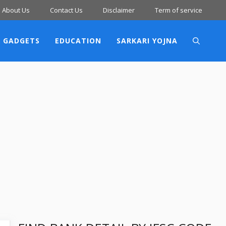
About Us
Contact Us
Disclaimer
Term of service
 GADGETS
EDUCATION
SARKARI YOJNA