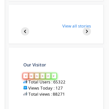
nupur-sharma-
View all stories
bjp-india-
biography
Our Visitor
0
6
5
3
2
2
Total Users : 65322
Views Today : 127
Total views : 88271