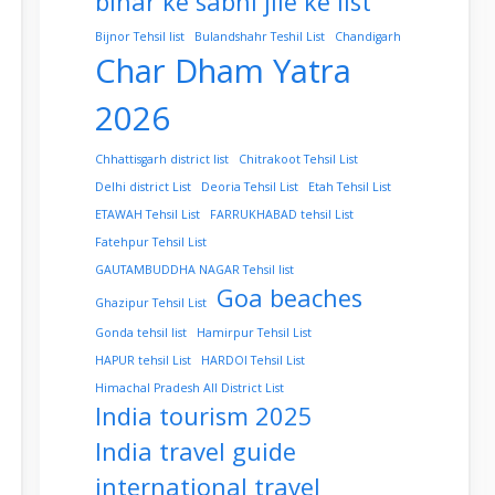
bihar ke sabhi jile ke list
Bijnor Tehsil list
Bulandshahr Teshil List
Chandigarh
Char Dham Yatra
2026
Chhattisgarh district list
Chitrakoot Tehsil List
Delhi district List
Deoria Tehsil List
Etah Tehsil List
ETAWAH Tehsil List
FARRUKHABAD tehsil List
Fatehpur Tehsil List
GAUTAMBUDDHA NAGAR Tehsil list
Goa beaches
Ghazipur Tehsil List
Gonda tehsil list
Hamirpur Tehsil List
HAPUR tehsil List
HARDOI Tehsil List
Himachal Pradesh All District List
India tourism 2025
India travel guide
international travel