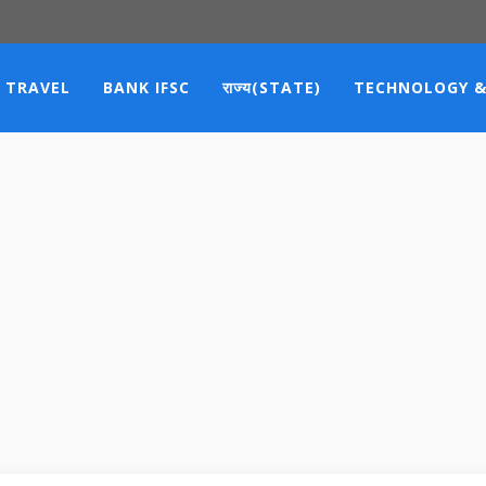
TRAVEL
BANK IFSC
राज्य(STATE)
TECHNOLOGY &