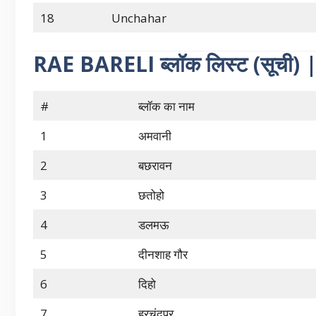
18
Unchahar
RAE BARELI ब्लॉक लिस्ट (सूच
#
ब्लॉक का नाम
1
अमवानी
2
बछरावन
3
छतोहो
4
डलमऊ
5
दीनशाह गौर
6
दिहो
7
हरचंदपुर