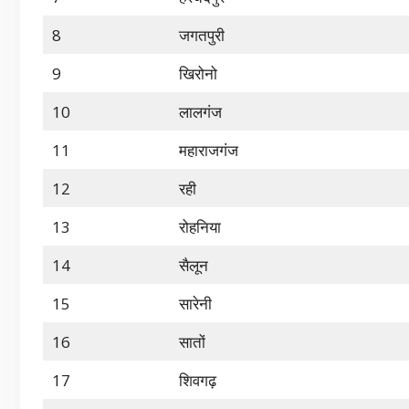
8
जगतपुरी
9
खिरोनो
10
लालगंज
11
महाराजगंज
12
रही
13
रोहनिया
14
सैलून
15
सारेनी
16
सातों
17
शिवगढ़