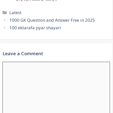
Categories
Latest
Post
1000 GK Question and Answer Free in 2025
navigation
100 ektarafa pyar shayari
Leave a Comment
Comment