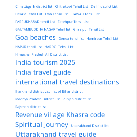
Chhattisgarh district list
Chitrakoot Tehsil List
Delhi district List
Deoria Tehsil List
Etah Tehsil List
ETAWAH Tehsil List
FARRUKHABAD tehsil List
Fatehpur Tehsil List
GAUTAMBUDDHA NAGAR Tehsil list
Ghazipur Tehsil List
Goa beaches
Gonda tehsil list
Hamirpur Tehsil List
HAPUR tehsil List
HARDOI Tehsil List
Himachal Pradesh All District List
India tourism 2025
India travel guide
international travel destinations
Jharkhand district List
list of Bihar district
Madhya Pradesh District List
Punjab district list
Rajsthan district list
Revenue village Khasra code
Spiritual Journey
Uttarakhand District list
Uttarakhand travel guide