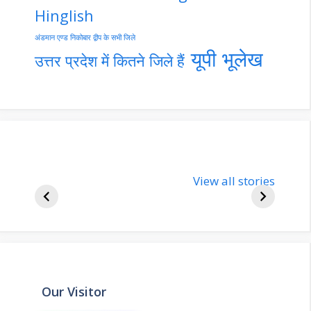
Hinglish
अंडमान एण्ड निकोबार द्वीप के सभी जिले
यूपी भूलेख
उत्तर प्रदेश में कितने जिले हैं
nupur-sharma-
Import
bjp-india-
View all stories
inform
biography
about 
Our Visitor