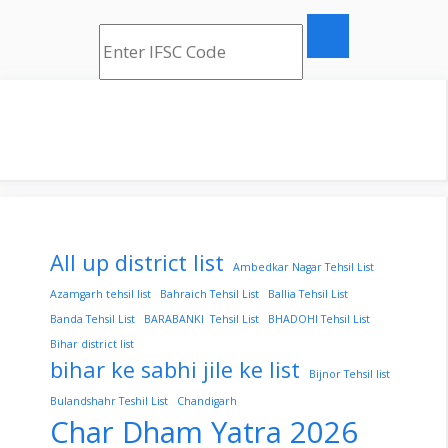
All up district list
Ambedkar Nagar Tehsil List
Azamgarh tehsil list
Bahraich Tehsil List
Ballia Tehsil List
Banda Tehsil List
BARABANKI Tehsil List
BHADOHI Tehsil List
Bihar district list
bihar ke sabhi jile ke list
Bijnor Tehsil list
Bulandshahr Teshil List
Chandigarh
Char Dham Yatra 2026