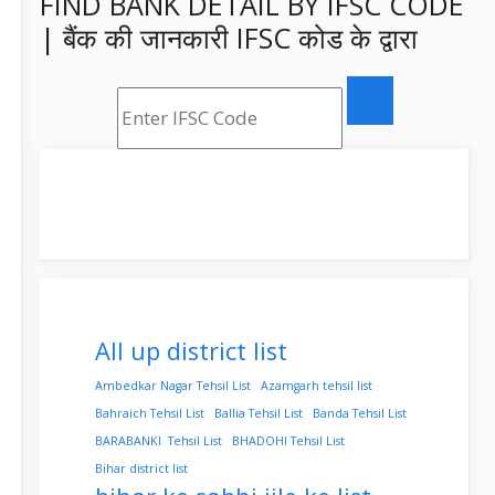
FIND BANK DETAIL BY IFSC CODE
| बैंक की जानकारी IFSC कोड के द्वारा
All up district list
Ambedkar Nagar Tehsil List
Azamgarh tehsil list
Bahraich Tehsil List
Ballia Tehsil List
Banda Tehsil List
BARABANKI Tehsil List
BHADOHI Tehsil List
Bihar district list