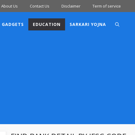
About Us
Contact Us
Disclaimer
Term of service
 GADGETS
EDUCATION
SARKARI YOJNA