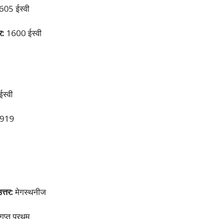
05 ईस्वी
र:
1600 ईस्वी
स्वी
1919
त्तर:
मेगस्थनीज
ुप्त प्रथम