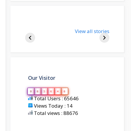
nupur-sharma-
View all stories
bjp-india-
biography
Our Visitor
0
6
5
6
4
6
Total Users : 65646
Views Today : 14
Total views : 88676