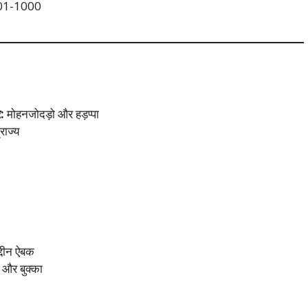
1-1000
र:
मोहनजोदड़ो और हड़प्पा
्राज्य
द्दीन ऐबक
 और बुक्का