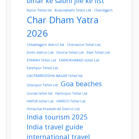
bihar ke sabhi jile ke list
Bijnor Tehsil list
Bulandshahr Teshil List
Chandigarh
Char Dham Yatra
2026
Chhattisgarh district list
Chitrakoot Tehsil List
Delhi district List
Deoria Tehsil List
Etah Tehsil List
ETAWAH Tehsil List
FARRUKHABAD tehsil List
Fatehpur Tehsil List
GAUTAMBUDDHA NAGAR Tehsil list
Goa beaches
Ghazipur Tehsil List
Gonda tehsil list
Hamirpur Tehsil List
HAPUR tehsil List
HARDOI Tehsil List
Himachal Pradesh All District List
India tourism 2025
India travel guide
international travel