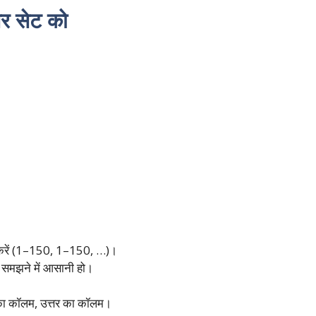
्तर सेट को
ंकित करें (1–150, 1–150, …)।
य समझने में आसानी हो।
 का कॉलम, उत्तर का कॉलम।