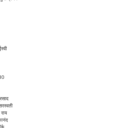
स्वी
930
प्रसाद
सरस्वती
 राय
कानंद
ॉर्क