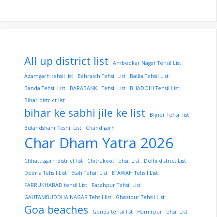
All up district list
Ambedkar Nagar Tehsil List
Azamgarh tehsil list
Bahraich Tehsil List
Ballia Tehsil List
Banda Tehsil List
BARABANKI Tehsil List
BHADOHI Tehsil List
Bihar district list
bihar ke sabhi jile ke list
Bijnor Tehsil list
Bulandshahr Teshil List
Chandigarh
Char Dham Yatra 2026
Chhattisgarh district list
Chitrakoot Tehsil List
Delhi district List
Deoria Tehsil List
Etah Tehsil List
ETAWAH Tehsil List
FARRUKHABAD tehsil List
Fatehpur Tehsil List
GAUTAMBUDDHA NAGAR Tehsil list
Ghazipur Tehsil List
Goa beaches
Gonda tehsil list
Hamirpur Tehsil List