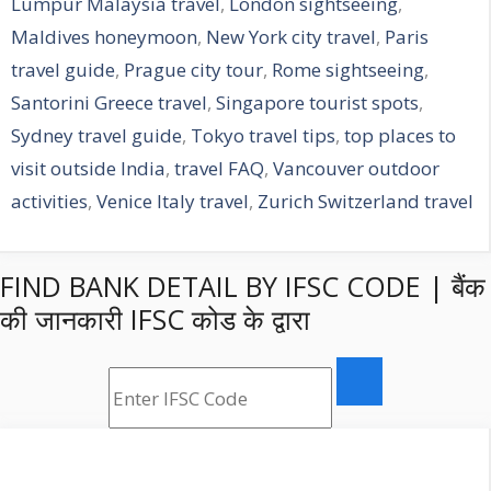
Lumpur Malaysia travel
,
London sightseeing
,
Maldives honeymoon
,
New York city travel
,
Paris
travel guide
,
Prague city tour
,
Rome sightseeing
,
Santorini Greece travel
,
Singapore tourist spots
,
Sydney travel guide
,
Tokyo travel tips
,
top places to
visit outside India
,
travel FAQ
,
Vancouver outdoor
activities
,
Venice Italy travel
,
Zurich Switzerland travel
FIND BANK DETAIL BY IFSC CODE | बैंक
की जानकारी IFSC कोड के द्वारा