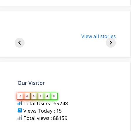
nupur-sharma-
Import
bjp-india-
View all stories
inform
biography
about 
Our Visitor
0
6
5
2
4
8
Total Users : 65248
Views Today : 15
Total views : 88159