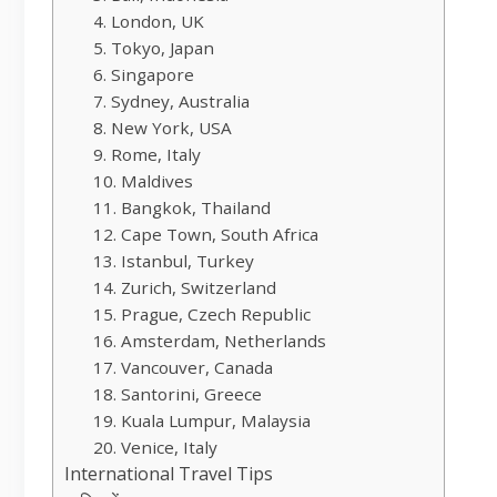
4. London, UK
5. Tokyo, Japan
6. Singapore
7. Sydney, Australia
8. New York, USA
9. Rome, Italy
10. Maldives
11. Bangkok, Thailand
12. Cape Town, South Africa
13. Istanbul, Turkey
14. Zurich, Switzerland
15. Prague, Czech Republic
16. Amsterdam, Netherlands
17. Vancouver, Canada
18. Santorini, Greece
19. Kuala Lumpur, Malaysia
20. Venice, Italy
International Travel Tips