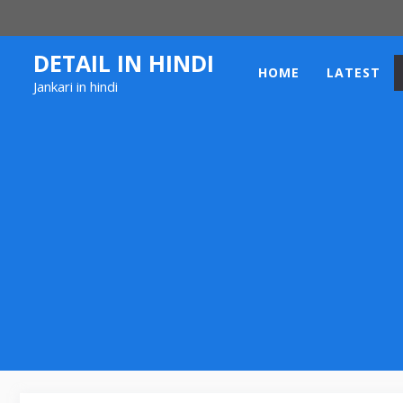
Skip
to
content
DETAIL IN HINDI
HOME
LATEST
Jankari in hindi