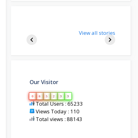
nupur-sharma-
View all stories
bjp-india-
biography
Our Visitor
0
6
5
2
3
3
Total Users : 65233
Views Today : 110
Total views : 88143