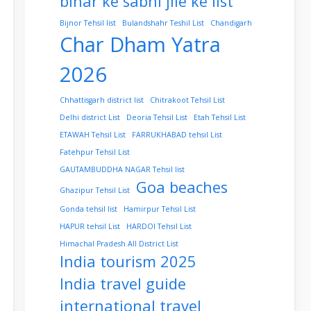
bihar ke sabhi jile ke list
Bijnor Tehsil list
Bulandshahr Teshil List
Chandigarh
Char Dham Yatra
2026
Chhattisgarh district list
Chitrakoot Tehsil List
Delhi district List
Deoria Tehsil List
Etah Tehsil List
ETAWAH Tehsil List
FARRUKHABAD tehsil List
Fatehpur Tehsil List
GAUTAMBUDDHA NAGAR Tehsil list
Goa beaches
Ghazipur Tehsil List
Gonda tehsil list
Hamirpur Tehsil List
HAPUR tehsil List
HARDOI Tehsil List
Himachal Pradesh All District List
India tourism 2025
India travel guide
international travel