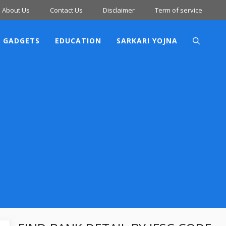
About Us
Contact Us
Disclaimer
Term of service
 GADGETS
EDUCATION
SARKARI YOJNA