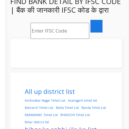
FIND BANK DETAIL BY IFSC CODE
| बैंक की जानकारी IFSC कोड के द्वारा
All up district list
Ambedkar Nagar Tehsil List
Azamgarh tehsil list
Bahraich Tehsil List
Ballia Tehsil List
Banda Tehsil List
BARABANKI Tehsil List
BHADOHI Tehsil List
Bihar district list