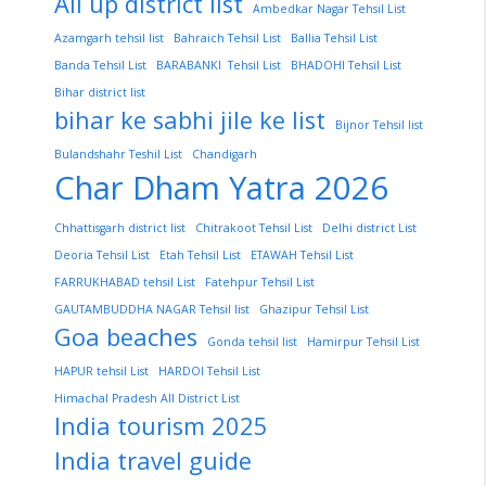
All up district list
Ambedkar Nagar Tehsil List
Azamgarh tehsil list
Bahraich Tehsil List
Ballia Tehsil List
Banda Tehsil List
BARABANKI Tehsil List
BHADOHI Tehsil List
Bihar district list
bihar ke sabhi jile ke list
Bijnor Tehsil list
Bulandshahr Teshil List
Chandigarh
Char Dham Yatra 2026
Chhattisgarh district list
Chitrakoot Tehsil List
Delhi district List
Deoria Tehsil List
Etah Tehsil List
ETAWAH Tehsil List
FARRUKHABAD tehsil List
Fatehpur Tehsil List
GAUTAMBUDDHA NAGAR Tehsil list
Ghazipur Tehsil List
Goa beaches
Gonda tehsil list
Hamirpur Tehsil List
HAPUR tehsil List
HARDOI Tehsil List
Himachal Pradesh All District List
India tourism 2025
India travel guide