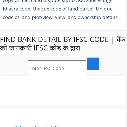
copy online
,
Land dispute status
,
Revenue village
Khasra code
,
Unique code of land parcel
,
Unique
code of land plot/view
,
View land ownership details
FIND BANK DETAIL BY IFSC CODE | बैंक
की जानकारी IFSC कोड के द्वारा