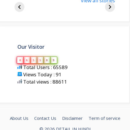
bjp-india-
View all stories
inform
biography
about 
Our Visitor
0
6
5
5
8
9
Total Users : 65589
Views Today : 91
Total views : 88611
About Us
Contact Us
Disclaimer
Term of service
© 2026 DETAIL IN HINDI