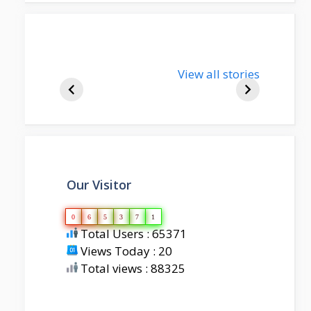
nupur-sharma-
View all stories
bjp-india-
biography
Our Visitor
0
6
5
3
7
1
Total Users : 65371
Views Today : 20
Total views : 88325