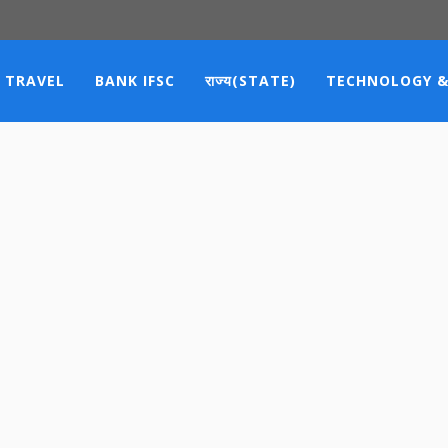
TRAVEL
BANK IFSC
राज्य(STATE)
TECHNOLOGY &