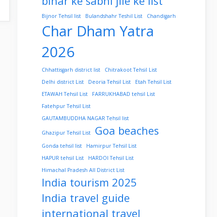
bihar ke sabhi jile ke list
Bijnor Tehsil list
Bulandshahr Teshil List
Chandigarh
Char Dham Yatra
2026
Chhattisgarh district list
Chitrakoot Tehsil List
Delhi district List
Deoria Tehsil List
Etah Tehsil List
ETAWAH Tehsil List
FARRUKHABAD tehsil List
Fatehpur Tehsil List
GAUTAMBUDDHA NAGAR Tehsil list
Goa beaches
Ghazipur Tehsil List
Gonda tehsil list
Hamirpur Tehsil List
HAPUR tehsil List
HARDOI Tehsil List
Himachal Pradesh All District List
India tourism 2025
India travel guide
international travel