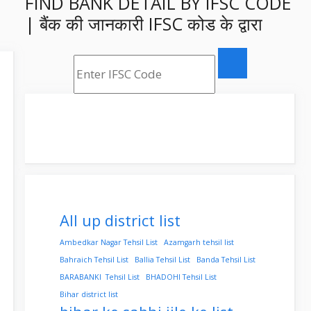
FIND BANK DETAIL BY IFSC CODE
| बैंक की जानकारी IFSC कोड के द्वारा
All up district list
Ambedkar Nagar Tehsil List
Azamgarh tehsil list
Bahraich Tehsil List
Ballia Tehsil List
Banda Tehsil List
BARABANKI Tehsil List
BHADOHI Tehsil List
Bihar district list