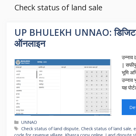
Check status of land sale
UP BHULEKH UNNAO: डिजिटल भूमि 
ऑनलाइन
उन्नाव
| सफीप
भूमि अभ
उन्नाव 
यह पोर्
Det
Categories
UNNAO
Tags
Check status of land dispute
,
Check status of land sale
,
e
code for revenue village
,
Khasra copy online
,
Land dispute s