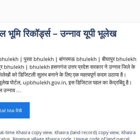
रिकॉर्ड्स – उन्नाव यूपी भूलेख
 bhulekh | पुरवा bhulekh | बांगरमऊ bhulekh | बीघापुर bhulekh
ुर bhulekh | bhulekh हसनगंज उत्तर प्रदेश सरकार ने उन्नाव जिले के
िलेखों को डिजिटली सुलभ बनाने के लिए एक महत्वपूर्ण कदम उठाया है।
भूलेख पोर्टल, upbhulekh.gov.in, इस डिजिटल पहल का केंद्रबिंदु है।
टल उन्नाव …
ail Mai देखे
al-time Khasra copy view
,
Khasra (land record) copy view
,
Khasra
tatus
,
Revenue village Khasra code
,
Unique code of land parcel
,