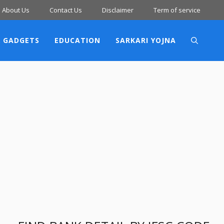
About Us
Contact Us
Disclaimer
Term of service
 GADGETS
EDUCATION
SARKARI YOJNA