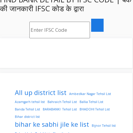
की जानकारी IFSC कोड के द्वारा
All up district list
Ambedkar Nagar Tehsil List
Azamgarh tehsil list
Bahraich Tehsil List
Ballia Tehsil List
Banda Tehsil List
BARABANKI Tehsil List
BHADOHI Tehsil List
Bihar district list
bihar ke sabhi jile ke list
Bijnor Tehsil list