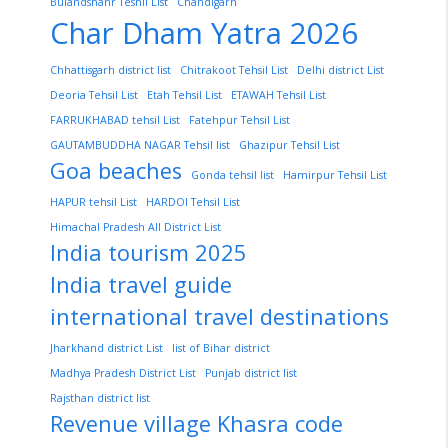
Bulandshahr Teshil List
Chandigarh
Char Dham Yatra 2026
Chhattisgarh district list
Chitrakoot Tehsil List
Delhi district List
Deoria Tehsil List
Etah Tehsil List
ETAWAH Tehsil List
FARRUKHABAD tehsil List
Fatehpur Tehsil List
GAUTAMBUDDHA NAGAR Tehsil list
Ghazipur Tehsil List
Goa beaches
Gonda tehsil list
Hamirpur Tehsil List
HAPUR tehsil List
HARDOI Tehsil List
Himachal Pradesh All District List
India tourism 2025
India travel guide
international travel destinations
Jharkhand district List
list of Bihar district
Madhya Pradesh District List
Punjab district list
Rajsthan district list
Revenue village Khasra code