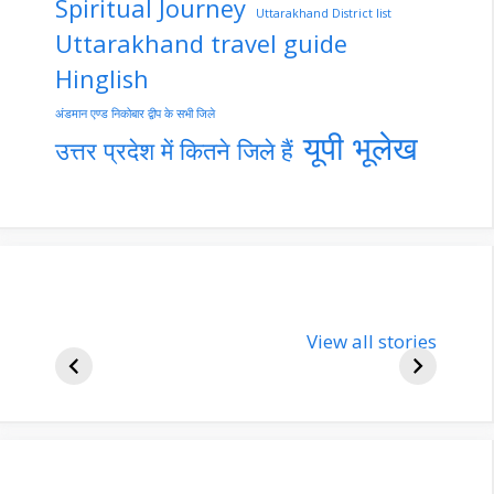
Spiritual Journey
Uttarakhand District list
Uttarakhand travel guide
Hinglish
अंडमान एण्ड निकोबार द्वीप के सभी जिले
यूपी भूलेख
उत्तर प्रदेश में कितने जिले हैं
nupur-sharma-
Import
bjp-india-
View all stories
inform
biography
about 