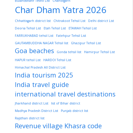
Bulandshahr Teshil List
Chandigarh
Char Dham Yatra 2026
Chhattisgarh district list
Chitrakoot Tehsil List
Delhi district List
Deoria Tehsil List
Etah Tehsil List
ETAWAH Tehsil List
FARRUKHABAD tehsil List
Fatehpur Tehsil List
GAUTAMBUDDHA NAGAR Tehsil list
Ghazipur Tehsil List
Goa beaches
Gonda tehsil list
Hamirpur Tehsil List
HAPUR tehsil List
HARDOI Tehsil List
Himachal Pradesh All District List
India tourism 2025
India travel guide
international travel destinations
Jharkhand district List
list of Bihar district
Madhya Pradesh District List
Punjab district list
Rajsthan district list
Revenue village Khasra code