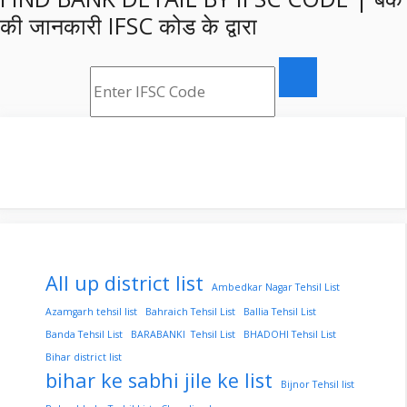
की जानकारी IFSC कोड के द्वारा
All up district list
Ambedkar Nagar Tehsil List
Azamgarh tehsil list
Bahraich Tehsil List
Ballia Tehsil List
Banda Tehsil List
BARABANKI Tehsil List
BHADOHI Tehsil List
Bihar district list
bihar ke sabhi jile ke list
Bijnor Tehsil list