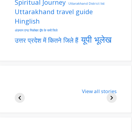
Spiritual Journey
Uttarakhand District list
Uttarakhand travel guide
Hinglish
अंडमान एण्ड निकोबार द्वीप के सभी जिले
यूपी भूलेख
उत्तर प्रदेश में कितने जिले हैं
nupur-sharma-
Import
bjp-india-
View all stories
inform
biography
about 