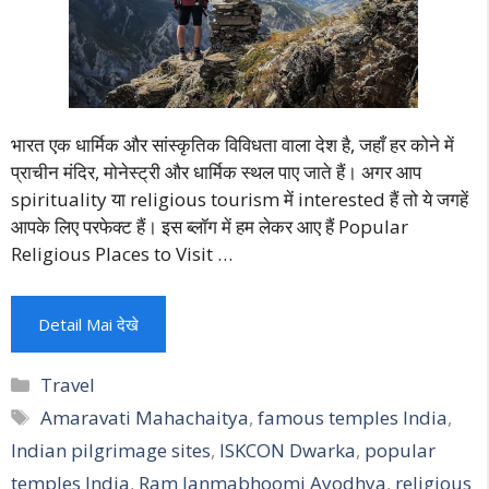
भारत एक धार्मिक और सांस्कृतिक विविधता वाला देश है, जहाँ हर कोने में
प्राचीन मंदिर, मोनेस्ट्री और धार्मिक स्थल पाए जाते हैं। अगर आप
spirituality या religious tourism में interested हैं तो ये जगहें
आपके लिए परफेक्ट हैं। इस ब्लॉग में हम लेकर आए हैं Popular
Religious Places to Visit …
Detail Mai देखे
Categories
Travel
Tags
Amaravati Mahachaitya
,
famous temples India
,
Indian pilgrimage sites
,
ISKCON Dwarka
,
popular
temples India
,
Ram Janmabhoomi Ayodhya
,
religious