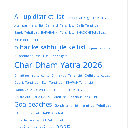
All up district list
Ambedkar Nagar Tehsil List
Azamgarh tehsil list
Bahraich Tehsil List
Ballia Tehsil List
Banda Tehsil List
BARABANKI Tehsil List
BHADOHI Tehsil List
Bihar district list
bihar ke sabhi jile ke list
Bijnor Tehsil list
Bulandshahr Teshil List
Chandigarh
Char Dham Yatra 2026
Chhattisgarh district list
Chitrakoot Tehsil List
Delhi district List
Deoria Tehsil List
Etah Tehsil List
ETAWAH Tehsil List
FARRUKHABAD tehsil List
Fatehpur Tehsil List
GAUTAMBUDDHA NAGAR Tehsil list
Ghazipur Tehsil List
Goa beaches
Gonda tehsil list
Hamirpur Tehsil List
HAPUR tehsil List
HARDOI Tehsil List
Himachal Pradesh All District List
India tourism 2025