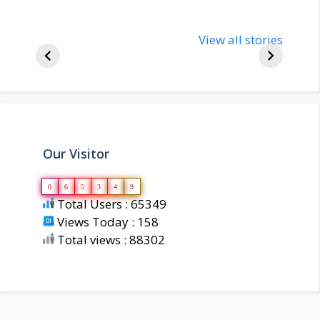
nupur-sharma-
Import
bjp-india-
View all stories
inform
biography
about 
Our Visitor
0
6
5
3
4
9
Total Users : 65349
Views Today : 158
Total views : 88302