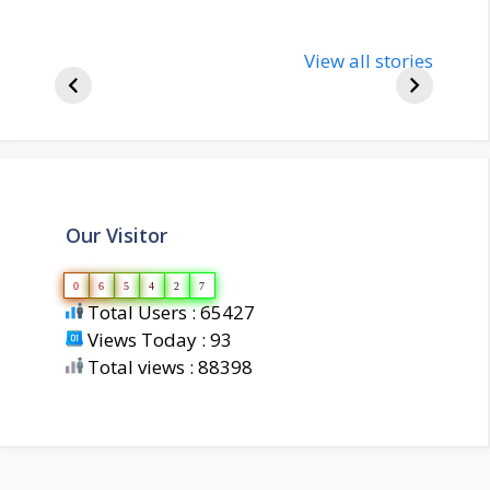
nupur-sharma-
Import
bjp-india-
View all stories
inform
biography
about 
Our Visitor
0
6
5
4
2
7
Total Users : 65427
Views Today : 93
Total views : 88398