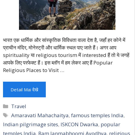
भारत एक धार्मिक और सांस्कृतिक विविधता वाला देश है, जहाँ हर कोने में
प्राचीन मंदिर, मोनेस्ट्री और धार्मिक स्थल पाए जाते हैं। अगर आप
spirituality या religious tourism में interested हैं तो ये जगहें
आपके लिए परफेक्ट हैं। इस ब्लॉग में हम लेकर आए हैं Popular
Religious Places to Visit …
Detail Mai देखे
Categories
Travel
Tags
Amaravati Mahachaitya
,
famous temples India
,
Indian pilgrimage sites
,
ISKCON Dwarka
,
popular
temples India
,
Ram Janmabhoomi Ayodhya
,
religious