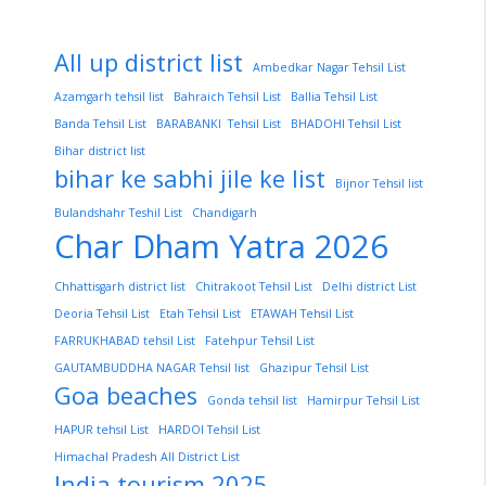
All up district list
Ambedkar Nagar Tehsil List
Azamgarh tehsil list
Bahraich Tehsil List
Ballia Tehsil List
Banda Tehsil List
BARABANKI Tehsil List
BHADOHI Tehsil List
Bihar district list
bihar ke sabhi jile ke list
Bijnor Tehsil list
Bulandshahr Teshil List
Chandigarh
Char Dham Yatra 2026
Chhattisgarh district list
Chitrakoot Tehsil List
Delhi district List
Deoria Tehsil List
Etah Tehsil List
ETAWAH Tehsil List
FARRUKHABAD tehsil List
Fatehpur Tehsil List
GAUTAMBUDDHA NAGAR Tehsil list
Ghazipur Tehsil List
Goa beaches
Gonda tehsil list
Hamirpur Tehsil List
HAPUR tehsil List
HARDOI Tehsil List
Himachal Pradesh All District List
India tourism 2025