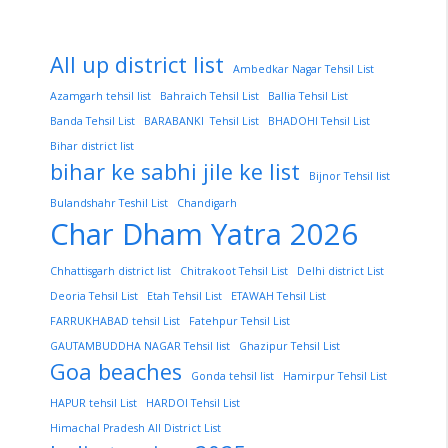
All up district list
Ambedkar Nagar Tehsil List
Azamgarh tehsil list
Bahraich Tehsil List
Ballia Tehsil List
Banda Tehsil List
BARABANKI Tehsil List
BHADOHI Tehsil List
Bihar district list
bihar ke sabhi jile ke list
Bijnor Tehsil list
Bulandshahr Teshil List
Chandigarh
Char Dham Yatra 2026
Chhattisgarh district list
Chitrakoot Tehsil List
Delhi district List
Deoria Tehsil List
Etah Tehsil List
ETAWAH Tehsil List
FARRUKHABAD tehsil List
Fatehpur Tehsil List
GAUTAMBUDDHA NAGAR Tehsil list
Ghazipur Tehsil List
Goa beaches
Gonda tehsil list
Hamirpur Tehsil List
HAPUR tehsil List
HARDOI Tehsil List
Himachal Pradesh All District List