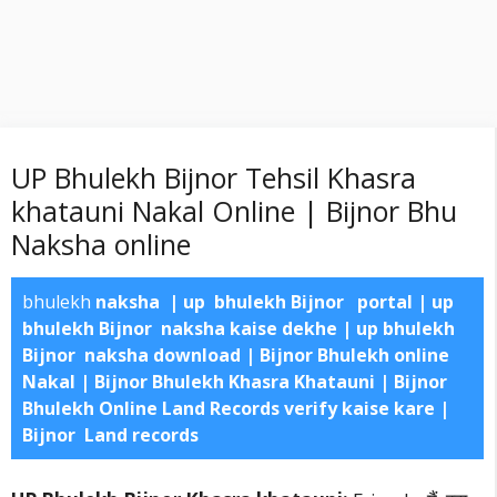
UP Bhulekh Bijnor Tehsil Khasra
khatauni Nakal Online | Bijnor Bhu
Naksha online
bhulekh
naksha | up bhulekh
Bijnor
portal | up
bhulekh
Bijnor
naksha kaise dekhe | up bhulekh
Bijnor
naksha download |
Bijnor Bhulekh online
Nakal | Bijnor Bhulekh Khasra Khatauni | Bijnor
Bhulekh Online Land Records verify kaise kare |
Bijnor Land records