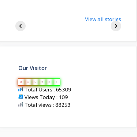
nupur-sharma-
Import
bjp-india-
View all stories
inform
biography
about 
Our Visitor
0
6
5
3
0
9
Total Users : 65309
Views Today : 109
Total views : 88253