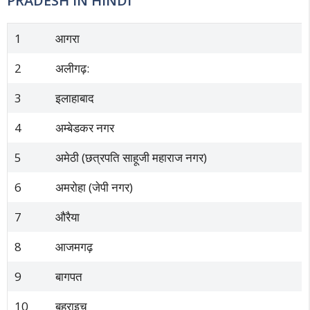
PRADESH IN HINDI
1
आगरा
2
अलीगढ़:
3
इलाहाबाद
4
अम्बेडकर नगर
5
अमेठी (छत्रपति साहूजी महाराज नगर)
6
अमरोहा (जेपी नगर)
7
औरैया
8
आजमगढ़
9
बागपत
10
बहराइच