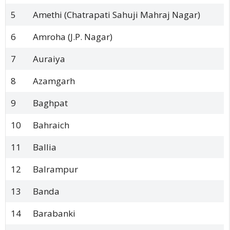
5
Amethi (Chatrapati Sahuji Mahraj Nagar)
6
Amroha (J.P. Nagar)
7
Auraiya
8
Azamgarh
9
Baghpat
10
Bahraich
11
Ballia
12
Balrampur
13
Banda
14
Barabanki