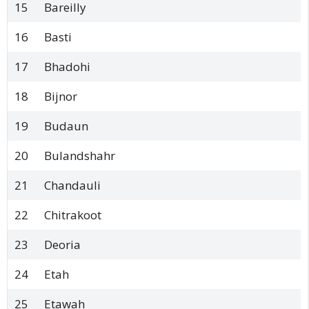
15
Bareilly
16
Basti
17
Bhadohi
18
Bijnor
19
Budaun
20
Bulandshahr
21
Chandauli
22
Chitrakoot
23
Deoria
24
Etah
25
Etawah