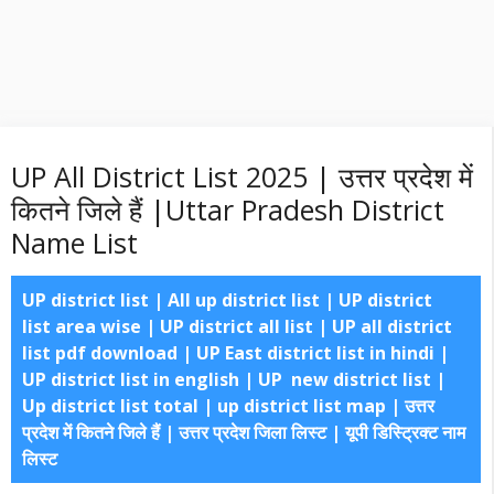
UP All District List 2025 | उत्तर प्रदेश में
कितने जिले हैं |Uttar Pradesh District
Name List
UP district list | All up district list | UP district
list area wise | UP district all list | UP all district
list pdf download | UP East district list in hindi |
UP district list in english | UP new district list |
Up district list total | up district list map | उत्तर
प्रदेश में कितने जिले हैं | उत्तर प्रदेश जिला लिस्ट | यूपी डिस्ट्रिक्ट नाम
लिस्ट