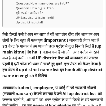
Question. How many cities are in UP?
Question. How big is Uttar?
यूपी 75 कौन सा जिला है?
UP East district list in hindi?
Up district list total?
हैलो दोस्तों कैसे है आप सब आशा है की आप लोग ठीक होंगे आज हम आप
लोगों के लिए बहुत ही महत्वपूर्ण
(important )
जानकारी लेकर आए है
इस पोस्ट के माध्यम से हम आपको
उत्तर प्रदेश मे कुल कितने जिले है (up
main kitne jile hai )
बताया गया है जो लोग उत्तर प्रदेश के रहने
वाले है उन्हे कभी न कभी
UP district list की जानकारी की जरूरत
पड़ती है इसी चीज को ध्यान मे रखते हुए हमने इस पोस्ट को तैयार किया है
इस पोस्ट मे up district name list इन hindi और up district
name in english मे मिलेगा
आजकल student, employee, या कोई भी जो सरकारी नौकरी
(सरकारी naukari) तैयारी कर रहा है उसे All up district list
की
जरूरत पड़ती है , और सभी को अपने प्रदेश के सभी जिलों के बारे जानकारी
होनी चाहिए । यह एक
general knowledge
का भी question है