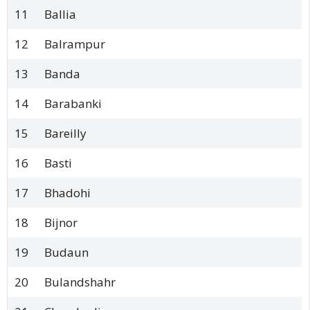
11
Ballia
12
Balrampur
13
Banda
14
Barabanki
15
Bareilly
16
Basti
17
Bhadohi
18
Bijnor
19
Budaun
20
Bulandshahr