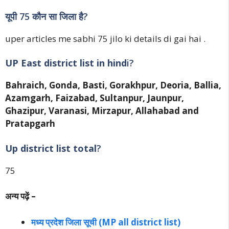
यूपी 75 कौन सा जिला है?
uper articles me sabhi 75 jilo ki details di gai hai .
UP East district list in hind
i?
Bahraich, Gonda, Basti, Gorakhpur, Deoria, Ballia,
Azamgarh, Faizabad, Sultanpur, Jaunpur,
Ghazipur, Varanasi, Mirzapur, Allahabad and
Pratapgarh
Up district list total
?
75
अन्य पढ़ें –
मध्य प्रदेश जिला सूची (MP all district list)