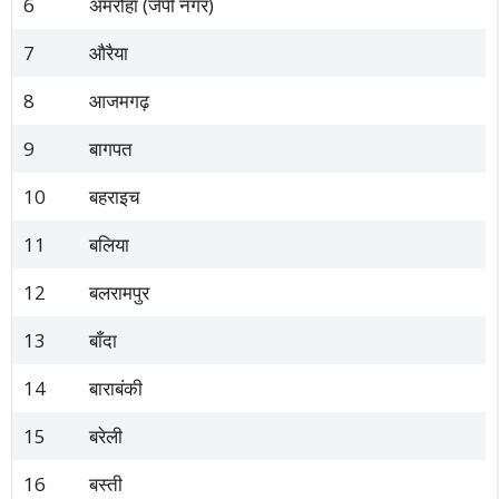
6
अमरोहा (जेपी नगर)
7
औरैया
8
आजमगढ़
9
बागपत
10
बहराइच
11
बलिया
12
बलरामपुर
13
बाँदा
14
बाराबंकी
15
बरेली
16
बस्ती