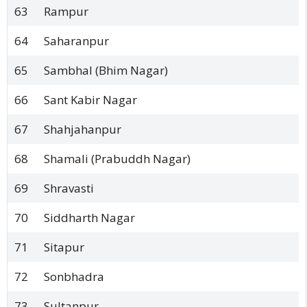
63
Rampur
64
Saharanpur
65
Sambhal (Bhim Nagar)
66
Sant Kabir Nagar
67
Shahjahanpur
68
Shamali (Prabuddh Nagar)
69
Shravasti
70
Siddharth Nagar
71
Sitapur
72
Sonbhadra
73
Sultanpur