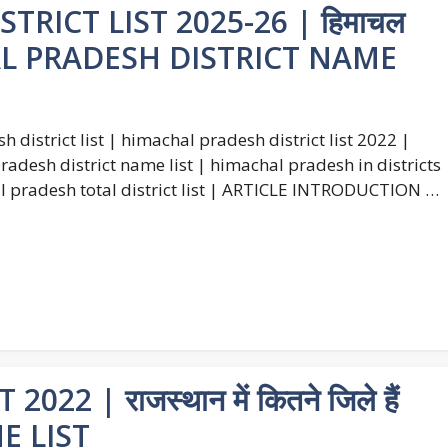
RICT LIST 2025-26 | हिमाचल
IMACHAL PRADESH DISTRICT NAME
h district list | himachal pradesh district list 2022 |
pradesh district name list | himachal pradesh in districts
hal pradesh total district list | ARTICLE INTRODUCTION …
2 | राजस्थान में कितने जिले हैं
E LIST