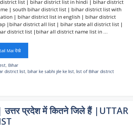
district list | bihar district list in hindi | bihar district
ame | south bihar district list | bihar district list with
tion | bihar district list in english | bihar district
ap |bihar district all list | bihar state all district list |
har district list |bihar all district name list in …
ail Mai देखे
egories
est
,
Bihar
gs
r district list
,
bihar ke sabhi jile ke list
,
list of Bihar district
तर प्रदेश में कितने जिले हैं |UTTAR
IST