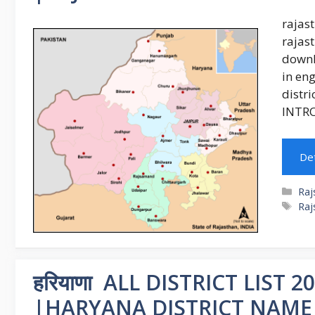
rajast
rajast
downlo
in eng
distri
INTROD
Det
Cat
Raj
Ta
Raj
हरियाणा ALL DISTRICT LIST 2025-2
|HARYANA DISTRICT NAME LIST 