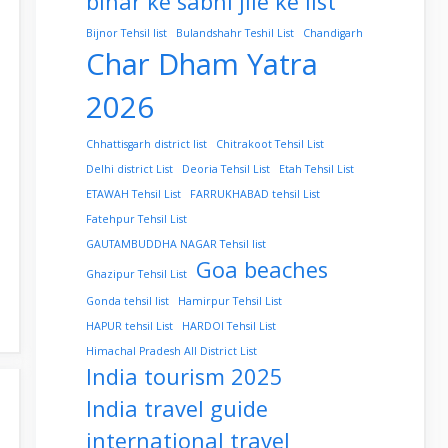
bihar ke sabhi jile ke list
Bijnor Tehsil list
Bulandshahr Teshil List
Chandigarh
Char Dham Yatra
2026
Chhattisgarh district list
Chitrakoot Tehsil List
Delhi district List
Deoria Tehsil List
Etah Tehsil List
ETAWAH Tehsil List
FARRUKHABAD tehsil List
Fatehpur Tehsil List
GAUTAMBUDDHA NAGAR Tehsil list
Goa beaches
Ghazipur Tehsil List
Gonda tehsil list
Hamirpur Tehsil List
HAPUR tehsil List
HARDOI Tehsil List
Himachal Pradesh All District List
India tourism 2025
India travel guide
international travel