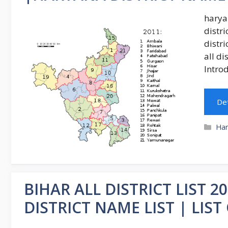
haryan
distri
distri
all di
Introdu
Det
Cat
Ha
BIHAR ALL DISTRICT LIST 2022 |
DISTRICT NAME LIST | LIST