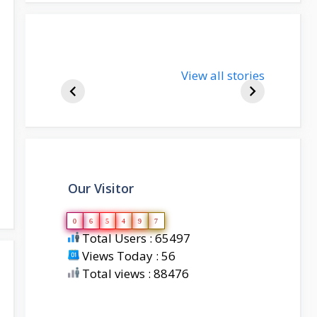
nupur-sharma-
View all stories
bjp-india-
biography
Our Visitor
0
6
5
4
9
7
Total Users : 65497
Views Today : 56
Total views : 88476