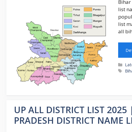
Bihar 
list n
popula
list m
all bi
Det
Cat
Lat
Ta
Biha
UP ALL DISTRICT LIST 2025 | उत्
PRADESH DISTRICT NAME L