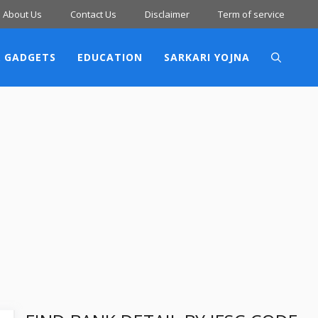
About Us
Contact Us
Disclaimer
Term of service
 GADGETS
EDUCATION
SARKARI YOJNA