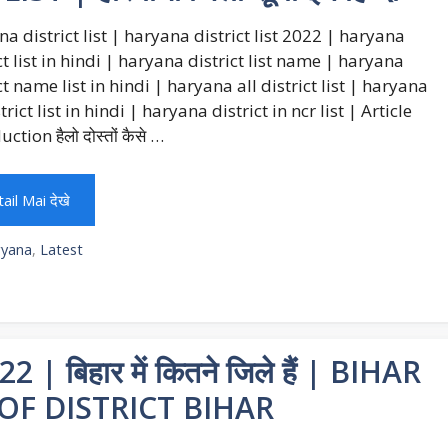
a district list | haryana district list 2022 | haryana
ct list in hindi | haryana district list name | haryana
ct name list in hindi | haryana all district list | haryana
strict list in hindi | haryana district in ncr list | Article
ction हैलो दोस्तों कैसे …
ail Mai देखे
egories
ryana
,
Latest
 बिहार में कितने जिले हैं | BIHAR
 OF DISTRICT BIHAR