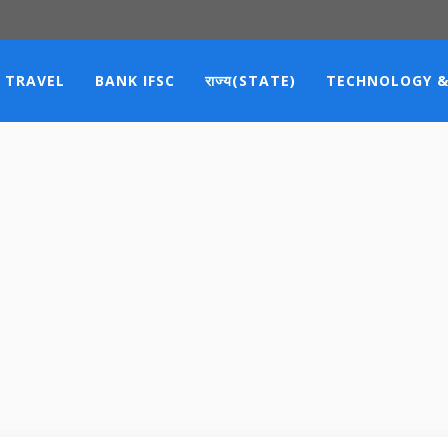
TRAVEL
BANK IFSC
राज्य(STATE)
TECHNOLOGY &