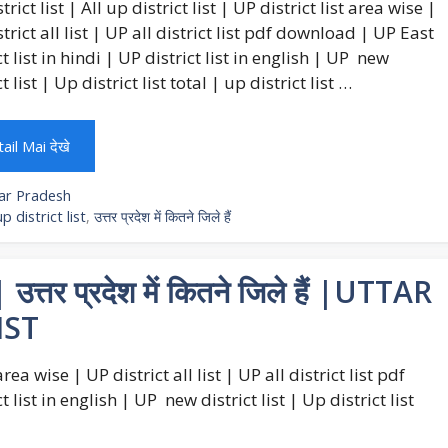
trict list | All up district list | UP district list area wise |
trict all list | UP all district list pdf download | UP East
ct list in hindi | UP district list in english | UP new
ct list | Up district list total | up district list …
ail Mai देखे
egories
ar Pradesh
gs
up district list
,
उत्तर प्रदेश में कितने जिले हैं
तर प्रदेश में कितने जिले हैं |UTTAR
IST
 area wise | UP district all list | UP all district list pdf
 list in english | UP new district list | Up district list