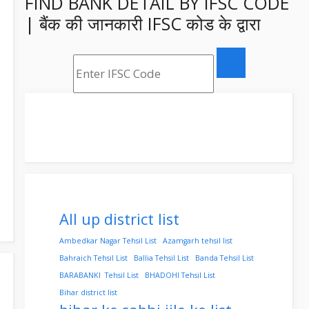
FIND BANK DETAIL BY IFSC CODE
| बैंक की जानकारी IFSC कोड के द्वारा
All up district list
Ambedkar Nagar Tehsil List
Azamgarh tehsil list
Bahraich Tehsil List
Ballia Tehsil List
Banda Tehsil List
BARABANKI Tehsil List
BHADOHI Tehsil List
Bihar district list