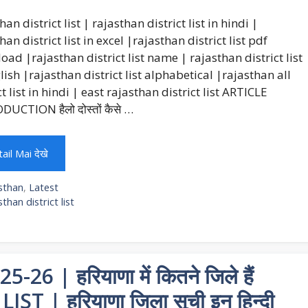
han district list | rajasthan district list in hindi |
han district list in excel |rajasthan district list pdf
ad |rajasthan district list name | rajasthan district list
lish |rajasthan district list alphabetical |rajasthan all
ct list in hindi | east rajasthan district list ARTICLE
UCTION हैलो दोस्तों कैसे …
ail Mai देखे
egories
sthan
,
Latest
gs
sthan district list
6 | हरियाणा में कितने जिले हैं
| हरियाणा जिला सूची इन हिन्दी