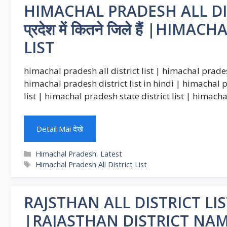
HIMACHAL PRADESH ALL DIST
प्रदेश में कितने जिले हैं |H
LIST
himachal pradesh all district list | himachal prades
himachal pradesh district list in hindi | himachal 
list | himachal pradesh state district list | himac
Detail Mai देखे
Categories
Himachal Pradesh
,
Latest
Tags
Himachal Pradesh All District List
RAJSTHAN ALL DISTRICT LIST 202
|RAJASTHAN DISTRICT NAM