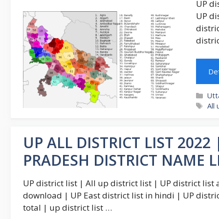
UP dis
UP dis
distri
distri
Det
Cat
Utt
Ta
All 
UP ALL DISTRICT LIST 2022 | उत्
PRADESH DISTRICT NAME L
UP district list | All up district list | UP district list
download | UP East district list in hindi | UP district
total | up district list …